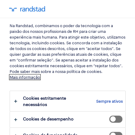
my randst
Na Randstad, combinamos o poder da tecnologia com a
lisboa
paixão dos nossos profissionais de RH para criar uma
experiência mais humana. Para atingir este objetivo, utilizamos
tecnologia, incluindo cookies. Se concorda com a instalação
de todos os cookies descritos, clique em “aceitar todos”. Se
quiser guardar as suas preferências atuais de cookies, clique
em “confirmar seleção”. Se apenas aceitar a instalação dos
cookies estritamente necessários, clique em “rejeitar todos”.
Pode saber mais sobre a nossa política de cookies.
Mais informação
Cookies estritamente
Sempre ativos
8 Permanente Saúde empregos disponíveis
necessários
em Lisboa, Lisboa
Cookies de desempenho
filter
4