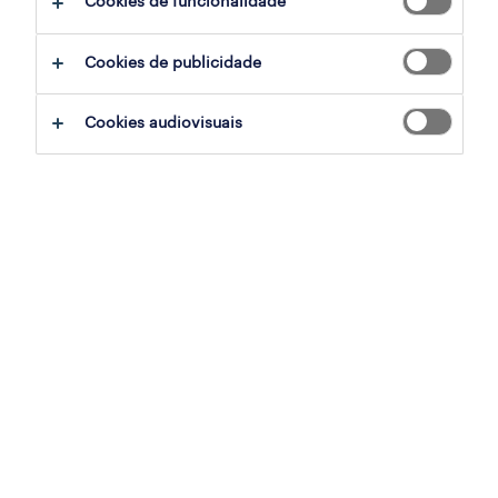
Cookies de funcionalidade
Cookies de publicidade
consultor (m/f/x)
lisboa, lisboa
Cookies audiovisuais
permanente
publicado em 27 julho 2026
técnico(a) de análises clínicas (m/f/x)
lisboa, lisboa
permanente