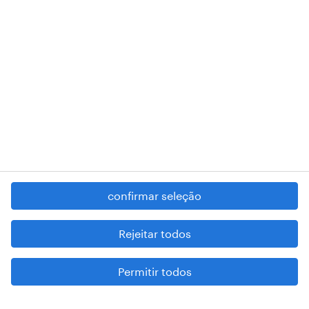
RANDSTAD,
, and SHAPING THE WORLD OF WORK are
registered trademarks of © Randstad N.V.
contacte-nos
termos e condições
política de privacidade
regime geral da prevenção da corrupção
denúncia de má conduta
confirmar seleção
reportar problemas de segurança
cookies
Rejeitar todos
mapa do site
Permitir todos
esteja atento