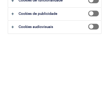
Cookies de funcionalidade
ajudar:
Cookies de publicidade
experimente remover alguns dos filtros
Cookies audiovisuais
que aplicou.
já experientou pesquisar por uma região
específica? Considere expandir a
distância até ao local de emprego.
altere a função ou palavras-chave e
verifique se foi escrito correctamente.