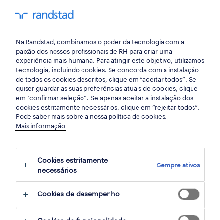
my randst
Na Randstad, combinamos o poder da tecnologia com a
início
paixão dos nossos profissionais de RH para criar uma
experiência mais humana. Para atingir este objetivo, utilizamos
tecnologia, incluindo cookies. Se concorda com a instalação
de todos os cookies descritos, clique em “aceitar todos”. Se
quiser guardar as suas preferências atuais de cookies, clique
em “confirmar seleção”. Se apenas aceitar a instalação dos
cookies estritamente necessários, clique em “rejeitar todos”.
Pode saber mais sobre a nossa política de cookies.
Mais informação
não foram encontrados resultados
Cookies estritamente
Sempre ativos
necessários
Não encontrámos resultados para a sua
pesquisa. Experimente alterar os seus
Cookies de desempenho
critérios de filtragem para obter mais
resultados. As seguintes acções podem