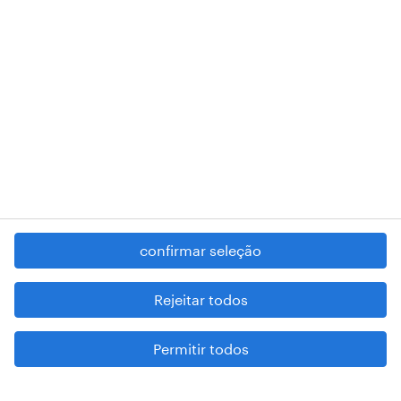
RANDSTAD,
, and SHAPING THE WORLD OF WORK are
registered trademarks of © Randstad N.V.
contacte-nos
termos e condições
política de privacidade
regime geral da prevenção da corrupção
denúncia de má conduta
confirmar seleção
reportar problemas de segurança
cookies
Rejeitar todos
mapa do site
Permitir todos
esteja atento