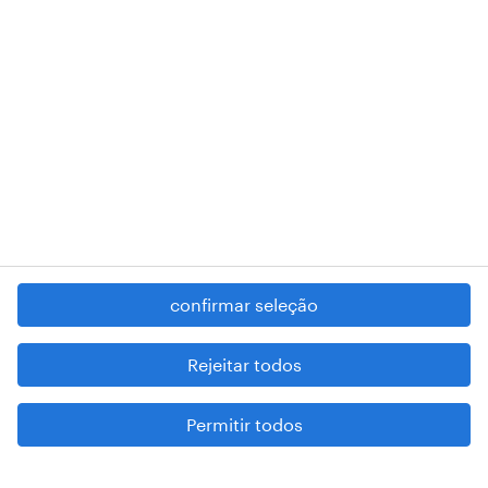
RANDSTAD,
, and SHAPING THE WORLD OF WORK are
registered trademarks of © Randstad N.V.
contacte-nos
termos e condições
política de privacidade
regime geral da prevenção da corrupção
denúncia de má conduta
confirmar seleção
reportar problemas de segurança
cookies
Rejeitar todos
mapa do site
Permitir todos
esteja atento