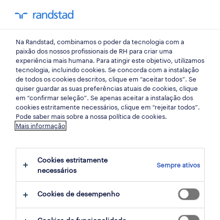
my randst
Na Randstad, combinamos o poder da tecnologia com a
início
paixão dos nossos profissionais de RH para criar uma
experiência mais humana. Para atingir este objetivo, utilizamos
tecnologia, incluindo cookies. Se concorda com a instalação
de todos os cookies descritos, clique em “aceitar todos”. Se
quiser guardar as suas preferências atuais de cookies, clique
em “confirmar seleção”. Se apenas aceitar a instalação dos
cookies estritamente necessários, clique em “rejeitar todos”.
Pode saber mais sobre a nossa política de cookies.
Mais informação
não foram encontrados resultados
Cookies estritamente
Sempre ativos
necessários
Não encontrámos resultados para a sua
pesquisa. Experimente alterar os seus
Cookies de desempenho
critérios de filtragem para obter mais
resultados. As seguintes acções podem