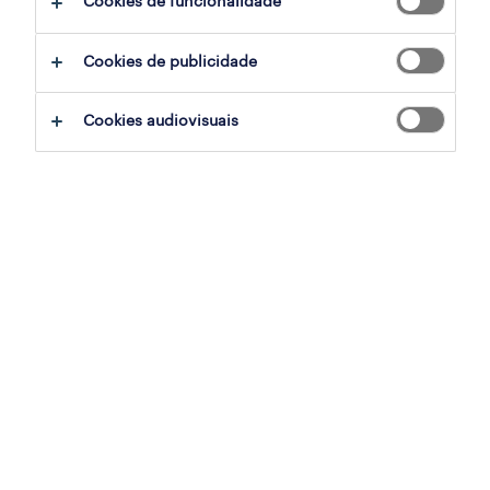
Cookies de funcionalidade
ajudar:
Cookies de publicidade
experimente remover alguns dos filtros
Cookies audiovisuais
que aplicou.
já experientou pesquisar por uma região
específica? Considere expandir a
distância até ao local de emprego.
altere a função ou palavras-chave e
verifique se foi escrito correctamente.