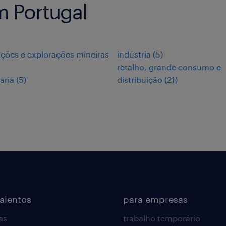
 Portugal
ções e explorações mineiras
indústria
(
5
)
retalho, grande consumo e
aria
(
5
)
distribuição
(
21
)
talentos
para empresas
as
trabalho temporário