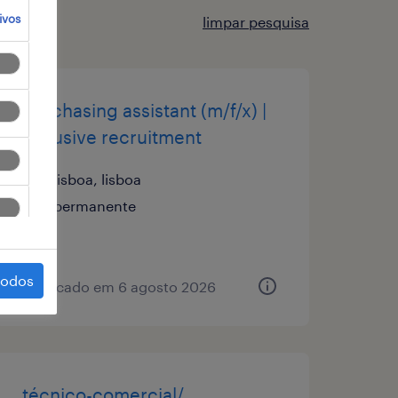
ivos
limpar pesquisa
purchasing assistant (m/f/x) |
inclusive recruitment
lisboa, lisboa
permanente
todos
publicado em 6 agosto 2026
técnico-comercial/