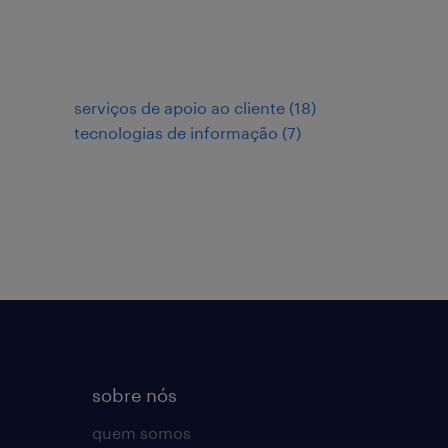
serviços de apoio ao cliente
(
18
)
tecnologias de informação
(
7
)
sobre nós
quem somos