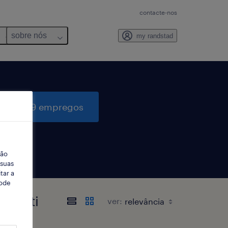
contacte-nos
sobre nós
my randstad
quisar 9 empregos
ção
 suas
tar a
Pode
para ti
ver: