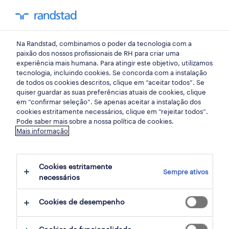
my randst
Na Randstad, combinamos o poder da tecnologia com a
lisboa
paixão dos nossos profissionais de RH para criar uma
experiência mais humana. Para atingir este objetivo, utilizamos
tecnologia, incluindo cookies. Se concorda com a instalação
de todos os cookies descritos, clique em “aceitar todos”. Se
quiser guardar as suas preferências atuais de cookies, clique
em “confirmar seleção”. Se apenas aceitar a instalação dos
cookies estritamente necessários, clique em “rejeitar todos”.
Pode saber mais sobre a nossa política de cookies.
Mais informação
Cookies estritamente
Sempre ativos
1 contabilidade e auditoria oportunidades
necessários
em Portugal, Lisboa encontradas para ti
Cookies de desempenho
filter
2