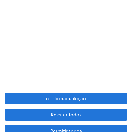
018 Lisboa.
RANDSTAD,
, and SHAPING THE WORLD OF WORK are
registered trademarks of © Randstad N.V.
contacte-nos
termos e condições
política de privacidade
regime geral da prevenção da corrupção
denúncia de má conduta
confirmar seleção
reportar problemas de segurança
cookies
Rejeitar todos
mapa do site
Permitir todos
esteja atento