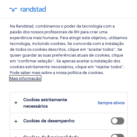
my randst
Na Randstad, combinamos o poder da tecnologia com a
finanças e economia
paixão dos nossos profissionais de RH para criar uma
experiência mais humana. Para atingir este objetivo, utilizamos
tecnologia, incluindo cookies. Se concorda com a instalação
de todos os cookies descritos, clique em “aceitar todos”. Se
quiser guardar as suas preferências atuais de cookies, clique
em “confirmar seleção”. Se apenas aceitar a instalação dos
cookies estritamente necessários, clique em “rejeitar todos”.
Pode saber mais sobre a nossa política de cookies.
Mais informação
Cookies estritamente
Sempre ativos
1 finanças e economia oportunidades em
necessários
Avintes, Porto encontradas para ti
Cookies de desempenho
filter
2