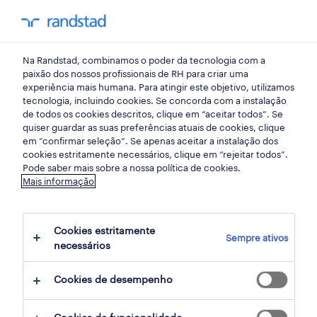
my randst
Na Randstad, combinamos o poder da tecnologia com a
porto
paixão dos nossos profissionais de RH para criar uma
experiência mais humana. Para atingir este objetivo, utilizamos
tecnologia, incluindo cookies. Se concorda com a instalação
de todos os cookies descritos, clique em “aceitar todos”. Se
quiser guardar as suas preferências atuais de cookies, clique
em “confirmar seleção”. Se apenas aceitar a instalação dos
cookies estritamente necessários, clique em “rejeitar todos”.
Pode saber mais sobre a nossa política de cookies.
Mais informação
Cookies estritamente
Sempre ativos
14 indústria oportunidades em Avintes,
necessários
Porto encontradas para ti
Cookies de desempenho
filter
2