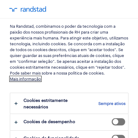
my randst
Na Randstad, combinamos o poder da tecnologia com a
massamá
paixão dos nossos profissionais de RH para criar uma
experiência mais humana. Para atingir este objetivo, utilizamos
tecnologia, incluindo cookies. Se concorda com a instalação
de todos os cookies descritos, clique em “aceitar todos”. Se
quiser guardar as suas preferências atuais de cookies, clique
em “confirmar seleção”. Se apenas aceitar a instalação dos
cookies estritamente necessários, clique em “rejeitar todos”.
Pode saber mais sobre a nossa política de cookies.
Mais informação
Cookies estritamente
Sempre ativos
2 Permanente Finanças e economia
necessários
empregos disponíveis em Massamá, Lisboa
Cookies de desempenho
filter
3