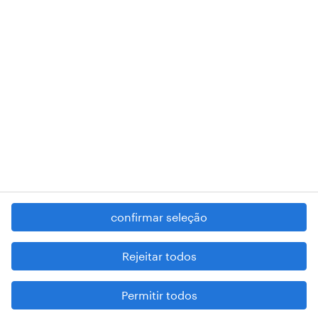
RANDSTAD,
, and SHAPING THE WORLD OF WORK are
registered trademarks of © Randstad N.V.
contacte-nos
termos e condições
política de privacidade
regime geral da prevenção da corrupção
denúncia de má conduta
confirmar seleção
reportar problemas de segurança
cookies
Rejeitar todos
mapa do site
Permitir todos
esteja atento