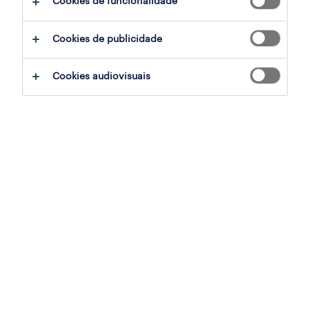
Cookies de funcionalidade
Cookies de publicidade
r2r accountant
lisboa, lisboa
Cookies audiovisuais
permanente
publicado em 4 agosto 2026
coordenação administrativa financeira
(m/f/x)
lisboa, lisboa