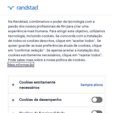
my randst
Na Randstad, combinamos o poder da tecnologia com a
massamá
paixão dos nossos profissionais de RH para criar uma
experiência mais humana. Para atingir este objetivo, utilizamos
tecnologia, incluindo cookies. Se concorda com a instalação
de todos os cookies descritos, clique em “aceitar todos”. Se
quiser guardar as suas preferências atuais de cookies, clique
em “confirmar seleção”. Se apenas aceitar a instalação dos
cookies estritamente necessários, clique em “rejeitar todos”.
Pode saber mais sobre a nossa política de cookies.
Mais informação
Cookies estritamente
Sempre ativos
5 Permanente Saúde empregos disponíveis
necessários
em Massamá, Lisboa
Cookies de desempenho
filter
3