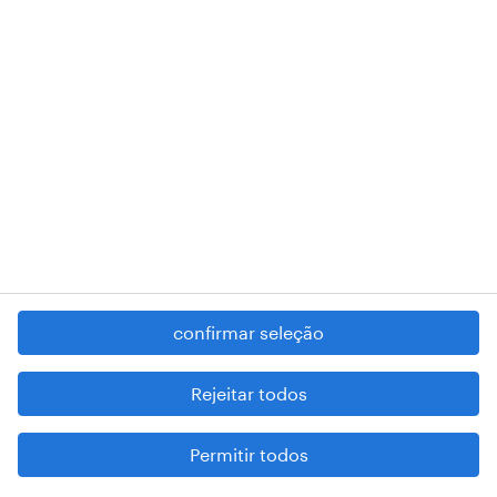
RANDSTAD,
, and SHAPING THE WORLD OF WORK are
registered trademarks of © Randstad N.V.
contacte-nos
termos e condições
política de privacidade
regime geral da prevenção da corrupção
denúncia de má conduta
confirmar seleção
reportar problemas de segurança
cookies
Rejeitar todos
mapa do site
Permitir todos
esteja atento