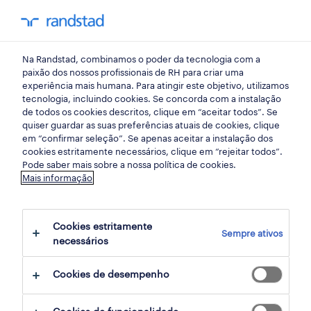
my randst
Na Randstad, combinamos o poder da tecnologia com a
massamá
paixão dos nossos profissionais de RH para criar uma
experiência mais humana. Para atingir este objetivo, utilizamos
tecnologia, incluindo cookies. Se concorda com a instalação
de todos os cookies descritos, clique em “aceitar todos”. Se
quiser guardar as suas preferências atuais de cookies, clique
em “confirmar seleção”. Se apenas aceitar a instalação dos
cookies estritamente necessários, clique em “rejeitar todos”.
Pode saber mais sobre a nossa política de cookies.
Mais informação
Cookies estritamente
Sempre ativos
5 Permanente Construções e explorações
necessários
mineiras empregos disponíveis em
Cookies de desempenho
Massamá, Lisboa