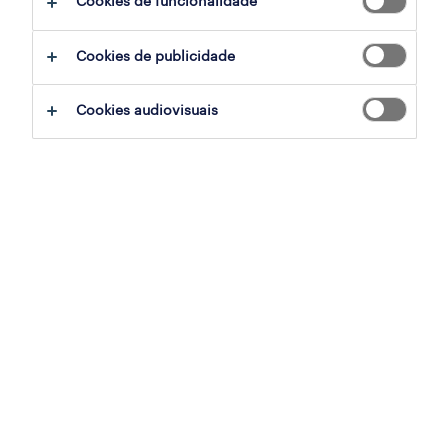
Cookies de funcionalidade
filter
3
Cookies de publicidade
encarregado fiscal de obra (m/f/x)
Cookies audiovisuais
maia, porto
permanente
publicado em 7 agosto 2026
encarregado de obra
lisboa, lisboa