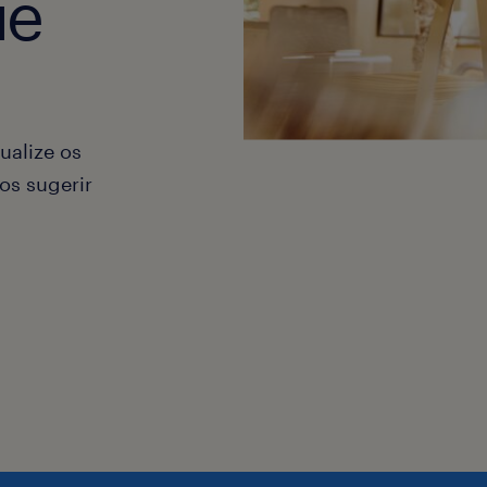
ue
ualize os
os sugerir