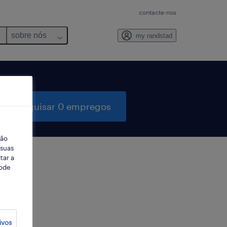
contacte-nos
sobre nós
my randstad
pesquisar 0 empregos
ção
 suas
tar a
Pode
ter
ivos