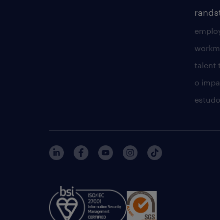
rands
employ
workm
talent
o impac
estudo