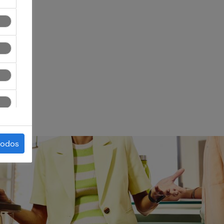
ego.
todos