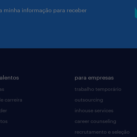
a minha informação para receber
talentos
para empresas
as
trabalho temporário
e carreira
outsourcing
lder
inhouse services
tos
career counseling
recrutamento e seleção