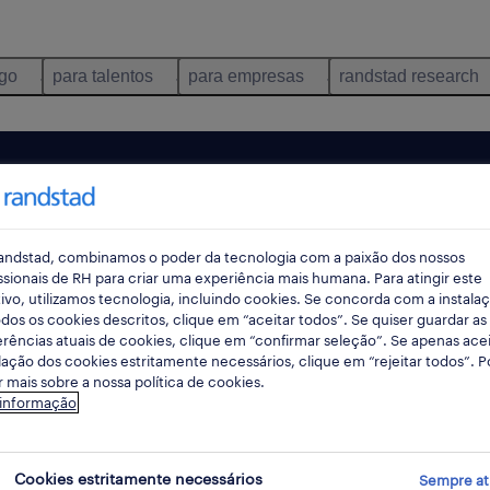
ego
para talentos
para empresas
randstad research
andstad, combinamos o poder da tecnologia com a paixão dos nossos
ssionais de RH para criar uma experiência mais humana. Para atingir este
ivo, utilizamos tecnologia, incluindo cookies. Se concorda com a instala
dos os cookies descritos, clique em “aceitar todos”. Se quiser guardar as
rências atuais de cookies, clique em “confirmar seleção”. Se apenas acei
lação dos cookies estritamente necessários, clique em “rejeitar todos”. 
 mais sobre a nossa política de cookies.
ncontrámos resultados para a sua pesquisa.
 informação
mente alterar os seus critérios de filtragem para ob
resultados. As seguintes acções podem ajudar:
Cookies estritamente necessários
Sempre at