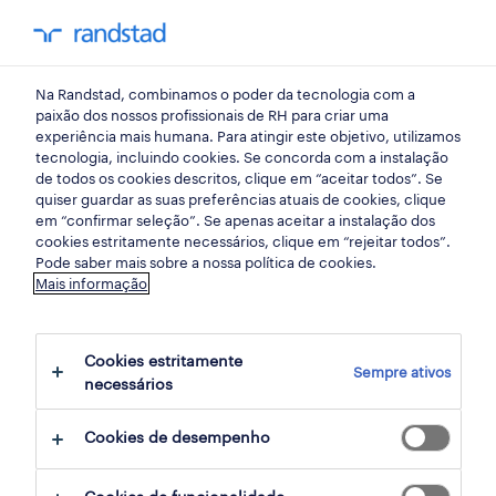
my randst
Na Randstad, combinamos o poder da tecnologia com a
emprego
paixão dos nossos profissionais de RH para criar uma
experiência mais humana. Para atingir este objetivo, utilizamos
tecnologia, incluindo cookies. Se concorda com a instalação
de todos os cookies descritos, clique em “aceitar todos”. Se
quiser guardar as suas preferências atuais de cookies, clique
em “confirmar seleção”. Se apenas aceitar a instalação dos
cookies estritamente necessários, clique em “rejeitar todos”.
receber alertas de emprego para esta
Pode saber mais sobre a nossa política de cookies.
Mais informação
pesquisa
Cookies estritamente
Sempre ativos
364 ofertas disponíveis em Distribuicao
necessários
Cookies de desempenho
filter