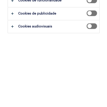
Cookies de funcionalidade
operador de armazém (m/f/x)
Cookies de publicidade
azambuja, lisboa
temporário
Cookies audiovisuais
publicado em 6 agosto 2026
operador de armazém (m/f/x)
torres novas, santarem
temporário