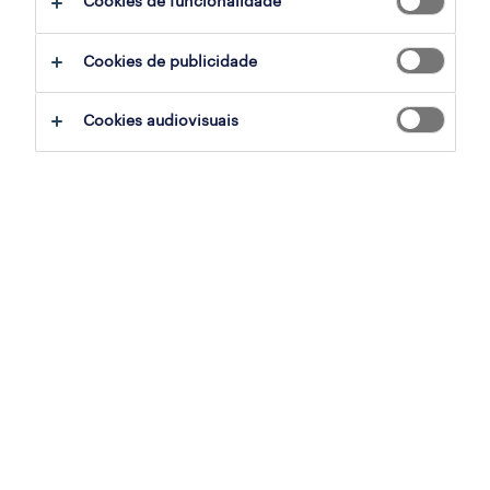
Cookies de funcionalidade
operador de armazém (m/f/x)
Cookies de publicidade
azambuja, lisboa
temporário
Cookies audiovisuais
publicado em 6 agosto 2026
operador de armazém (m/f/x)
torres novas, santarem
temporário