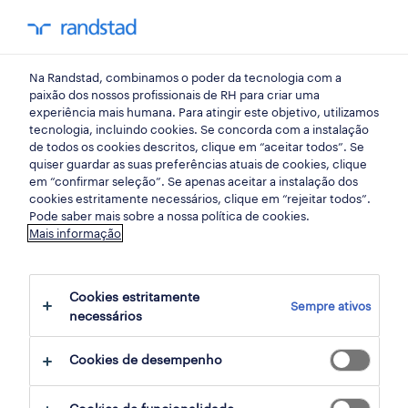
my randst
Na Randstad, combinamos o poder da tecnologia com a
emprego
paixão dos nossos profissionais de RH para criar uma
experiência mais humana. Para atingir este objetivo, utilizamos
tecnologia, incluindo cookies. Se concorda com a instalação
de todos os cookies descritos, clique em “aceitar todos”. Se
quiser guardar as suas preferências atuais de cookies, clique
em “confirmar seleção”. Se apenas aceitar a instalação dos
cookies estritamente necessários, clique em “rejeitar todos”.
receber alertas de emprego para esta
Pode saber mais sobre a nossa política de cookies.
Mais informação
pesquisa
Cookies estritamente
Sempre ativos
358 ofertas disponíveis em Distribuicao
necessários
Cookies de desempenho
filter