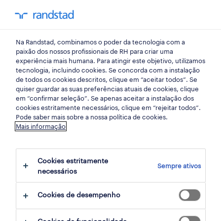
my randst
Na Randstad, combinamos o poder da tecnologia com a
retalho, grande consumo e distribuição
paixão dos nossos profissionais de RH para criar uma
experiência mais humana. Para atingir este objetivo, utilizamos
tecnologia, incluindo cookies. Se concorda com a instalação
assistente de loja part-time
de todos os cookies descritos, clique em “aceitar todos”. Se
quiser guardar as suas preferências atuais de cookies, clique
(m/f/x).
em “confirmar seleção”. Se apenas aceitar a instalação dos
cookies estritamente necessários, clique em “rejeitar todos”.
Pode saber mais sobre a nossa política de cookies.
Mais informação
castelo branco, castelo branco
publicado há 1 dia
Cookies estritamente
Sempre ativos
termina daqui a 2 dias
necessários
Cookies de desempenho
candidatura