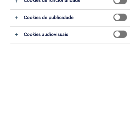
Cookies de funcionalidade
Cookies de publicidade
sumário
Cookies audiovisuais
castelo branco, castelo branco
temporário
especialização
retalho, grande consumo e distribuição
referência
OTS-2026-176649