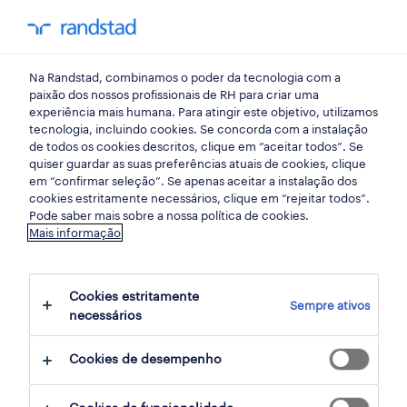
my randst
Na Randstad, combinamos o poder da tecnologia com a
retalho, grande consumo e distribuição
paixão dos nossos profissionais de RH para criar uma
experiência mais humana. Para atingir este objetivo, utilizamos
tecnologia, incluindo cookies. Se concorda com a instalação
assessor relação cliente
de todos os cookies descritos, clique em “aceitar todos”. Se
quiser guardar as suas preferências atuais de cookies, clique
(m/f/x) castelo branco|
em “confirmar seleção”. Se apenas aceitar a instalação dos
cookies estritamente necessários, clique em “rejeitar todos”.
recrutamento inclusivo.
Pode saber mais sobre a nossa política de cookies.
Mais informação
castelo branco, lisboa
Cookies estritamente
Sempre ativos
publicado há 1 dia
necessários
data limite 20 agosto 2026
Cookies de desempenho