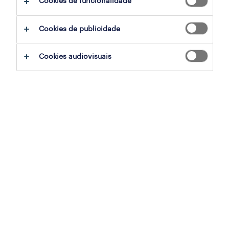
Cookies de funcionalidade
candidatura
Cookies de publicidade
sumário
Cookies audiovisuais
castelo branco, lisboa
permanente
especialização
retalho, grande consumo e distribuição
referência
PTS-2026-177957