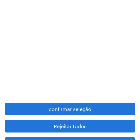
A nossa sede encontra-se na Rua Amílcar Cabral, número 25, 1750-
018 Lisboa.
RANDSTAD,
, and SHAPING THE WORLD OF WORK are
registered trademarks of © Randstad N.V.
contacte-nos
termos e condições
política de privacidade
regime geral da prevenção da corrupção
denúncia de má conduta
confirmar seleção
reportar problemas de segurança
cookies
Rejeitar todos
mapa do site