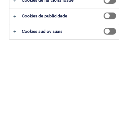
Cookies de funcionalidade
terapeuta de drenagem linfática
Cookies de publicidade
lisboa, lisboa
permanente
Cookies audiovisuais
publicado em 6 agosto 2026
operador de armazém
sintra, lisboa
temporário