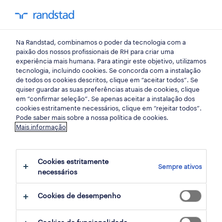
my randst
Na Randstad, combinamos o poder da tecnologia com a
emprego
paixão dos nossos profissionais de RH para criar uma
experiência mais humana. Para atingir este objetivo, utilizamos
tecnologia, incluindo cookies. Se concorda com a instalação
de todos os cookies descritos, clique em “aceitar todos”. Se
quiser guardar as suas preferências atuais de cookies, clique
em “confirmar seleção”. Se apenas aceitar a instalação dos
cookies estritamente necessários, clique em “rejeitar todos”.
receber alertas de emprego para esta
Pode saber mais sobre a nossa política de cookies.
Mais informação
pesquisa
Cookies estritamente
Sempre ativos
382 ofertas disponíveis em Comunicacao
necessários
Cookies de desempenho
filter