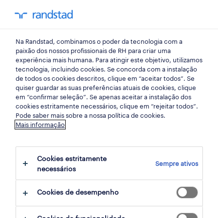
my randst
Na Randstad, combinamos o poder da tecnologia com a
comunicacao
paixão dos nossos profissionais de RH para criar uma
experiência mais humana. Para atingir este objetivo, utilizamos
tecnologia, incluindo cookies. Se concorda com a instalação
de todos os cookies descritos, clique em “aceitar todos”. Se
quiser guardar as suas preferências atuais de cookies, clique
em “confirmar seleção”. Se apenas aceitar a instalação dos
cookies estritamente necessários, clique em “rejeitar todos”.
receber alertas de emprego para esta
Pode saber mais sobre a nossa política de cookies.
Mais informação
pesquisa
Cookies estritamente
Sempre ativos
86 Contrato oportunidades encontradas
necessários
para ti
Cookies de desempenho
filter
1