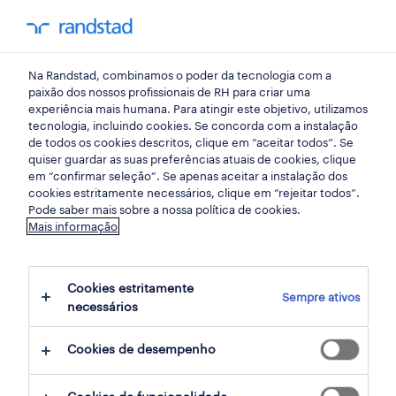
my randst
Na Randstad, combinamos o poder da tecnologia com a
comunicacao
paixão dos nossos profissionais de RH para criar uma
experiência mais humana. Para atingir este objetivo, utilizamos
tecnologia, incluindo cookies. Se concorda com a instalação
de todos os cookies descritos, clique em “aceitar todos”. Se
quiser guardar as suas preferências atuais de cookies, clique
em “confirmar seleção”. Se apenas aceitar a instalação dos
cookies estritamente necessários, clique em “rejeitar todos”.
receber alertas de emprego para esta
Pode saber mais sobre a nossa política de cookies.
Mais informação
pesquisa
Cookies estritamente
Sempre ativos
145 Permanente oportunidades
necessários
encontradas para ti
Cookies de desempenho
filter
1