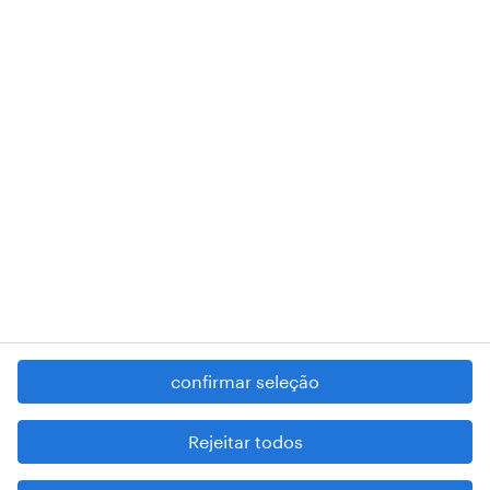
A nossa sede encontra-se na Rua Amílcar Cabral, número 25, 1750-
018 Lisboa.
RANDSTAD,
, and SHAPING THE WORLD OF WORK are
registered trademarks of © Randstad N.V.
contacte-nos
termos e condições
política de privacidade
regime geral da prevenção da corrupção
denúncia de má conduta
confirmar seleção
reportar problemas de segurança
cookies
Rejeitar todos
mapa do site