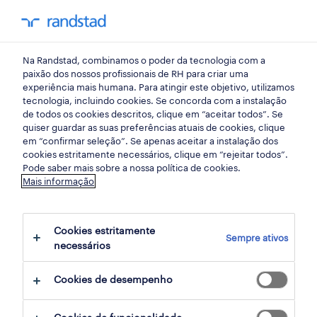
my randst
Na Randstad, combinamos o poder da tecnologia com a
emprego
paixão dos nossos profissionais de RH para criar uma
experiência mais humana. Para atingir este objetivo, utilizamos
tecnologia, incluindo cookies. Se concorda com a instalação
de todos os cookies descritos, clique em “aceitar todos”. Se
quiser guardar as suas preferências atuais de cookies, clique
em “confirmar seleção”. Se apenas aceitar a instalação dos
cookies estritamente necessários, clique em “rejeitar todos”.
receber alertas de emprego para esta
Pode saber mais sobre a nossa política de cookies.
Mais informação
pesquisa
Cookies estritamente
Sempre ativos
380 ofertas disponíveis em Comunicacao
necessários
Cookies de desempenho
filter