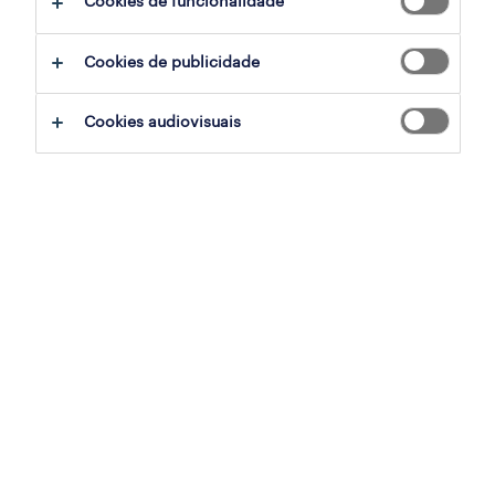
Cookies de funcionalidade
terapeuta de drenagem linfática
Cookies de publicidade
lisboa, lisboa
permanente
Cookies audiovisuais
publicado em 6 agosto 2026
project manager (m/f/x)
lisboa, lisboa
permanente