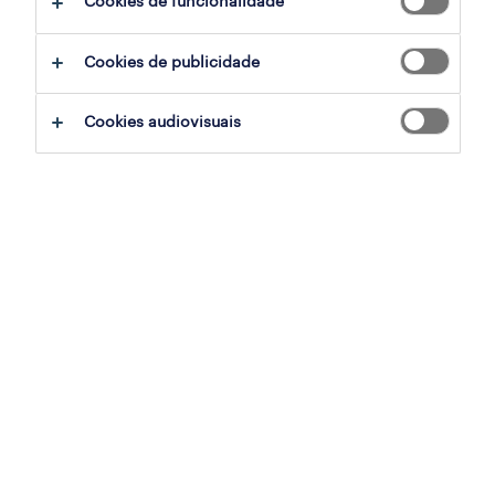
Cookies de funcionalidade
operador de triagem (m/f/x)
Cookies de publicidade
gondomar, porto
temporário
Cookies audiovisuais
publicado em 6 agosto 2026
consultor funcional sap fi/co
porto, porto
permanente