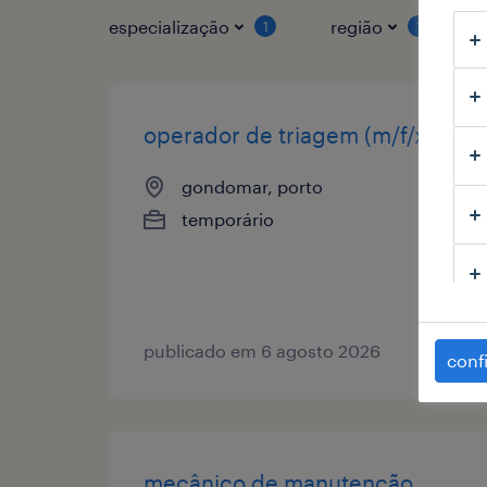
especialização
região
1
1
operador de triagem (m/f/x)
gondomar, porto
temporário
publicado em 6 agosto 2026
conf
mecânico de manutenção