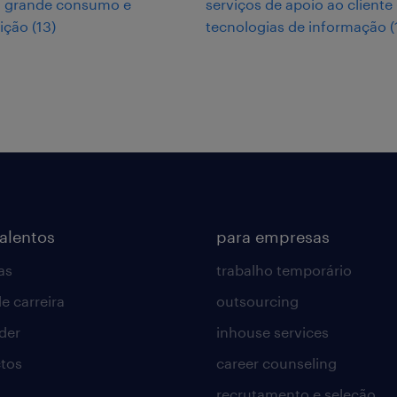
, grande consumo e
serviços de apoio ao cliente
uição
(
13
)
tecnologias de informação
(
talentos
para empresas
as
trabalho temporário
e carreira
outsourcing
lder
inhouse services
tos
career counseling
recrutamento e seleção