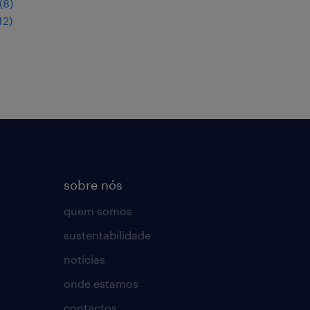
(
8
)
12
)
sobre nós
quem somos
sustentabilidade
notícias
onde estamos
contactos