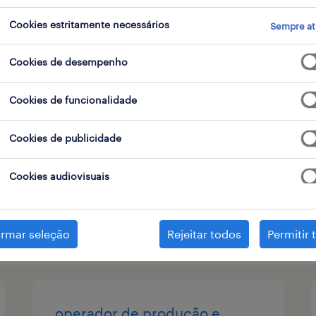
tipo de contrato
Cookies estritamente necessários
Sempre at
Cookies de desempenho
auxiliar de armazém (m-f-x)
Cookies de funcionalidade
vila nova de gaia, porto
Cookies de publicidade
temporário
Cookies audiovisuais
publicado em 6 agosto 2026
irmar seleção
Rejeitar todos
Permitir 
operador de produção e