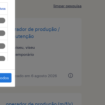
limpar pesquisa
ivos
operador de produção /
manutenção
viseu, viseu
temporário
publicado em 6 agosto 2026
todos
operador de produção (m/f/x)