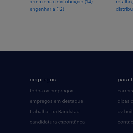
armazéns e distribuição
(
14
)
retalho
engenharia
(
12
)
distrib
empregos
para 
todos os empregos
carreir
empregos em destaque
dicas d
trabalhar na Randstad
cv bui
candidatura espontânea
contac