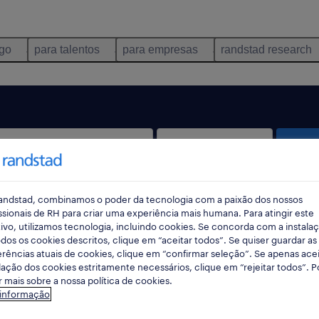
ego
para talentos
para empresas
randstad research
pes
andstad, combinamos o poder da tecnologia com a paixão dos nossos
ssionais de RH para criar uma experiência mais humana. Para atingir este
ivo, utilizamos tecnologia, incluindo cookies. Se concorda com a instala
dos os cookies descritos, clique em “aceitar todos”. Se quiser guardar as
rências atuais de cookies, clique em “confirmar seleção”. Se apenas acei
lação dos cookies estritamente necessários, clique em “rejeitar todos”. 
m Gondomar, Porto encontradas para ti
 mais sobre a nossa política de cookies.
 informação