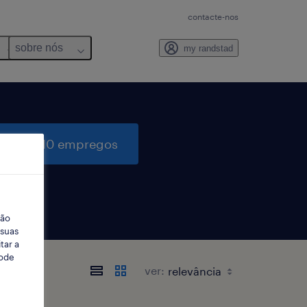
contacte-nos
sobre nós
my randstad
quisar 10 empregos
ção
 suas
tar a
Pode
ver: