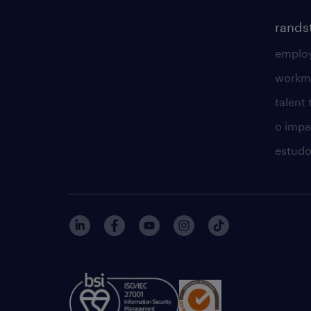
rands
employ
workm
talent
o impac
estudo