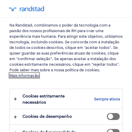
my randst
Na Randstad, combinamos o poder da tecnologia com a
indústria
paixão dos nossos profissionais de RH para criar uma
experiência mais humana. Para atingir este objetivo, utilizamos
tecnologia, incluindo cookies. Se concorda com a instalação
operador armazém (m/f/x).
de todos os cookies descritos, clique em “aceitar todos”. Se
quiser guardar as suas preferências atuais de cookies, clique
em “confirmar seleção”. Se apenas aceitar a instalação dos
cookies estritamente necessários, clique em “rejeitar todos”.
vila nova de gaia, porto
Pode saber mais sobre a nossa política de cookies.
Mais informação
publicado há 1 dia
data limite 17 agosto 2026
Cookies estritamente
Sempre ativos
necessários
candidatura
Cookies de desempenho