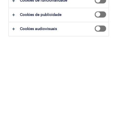
Cookies de funcionalidade
sumário
Cookies de publicidade
vila nova de gaia, porto
Cookies audiovisuais
temporário
especialização
indústria
referência
OTS-2026-172506