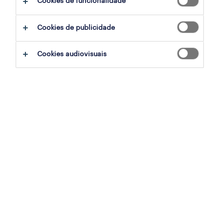
Cookies de funcionalidade
profissional de saúde (m/f/x)
Cookies de publicidade
loures, lisboa
permanente
Cookies audiovisuais
publicado em 6 agosto 2026
operador de armazém (m/f/x)
loures, lisboa
temporário