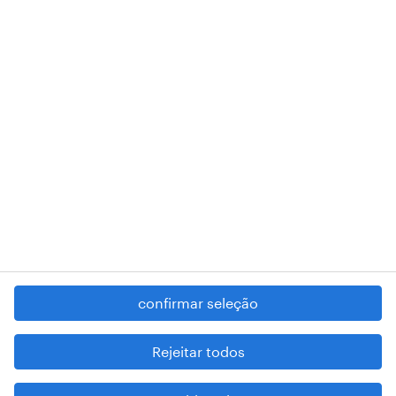
018 Lisboa.
RANDSTAD,
, and SHAPING THE WORLD OF WORK are
registered trademarks of © Randstad N.V.
contacte-nos
termos e condições
política de privacidade
regime geral da prevenção da corrupção
denúncia de má conduta
confirmar seleção
reportar problemas de segurança
cookies
Rejeitar todos
mapa do site