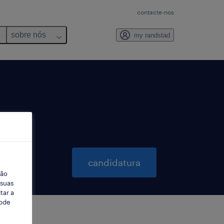
contacte-nos
sobre nós
my randstad
candidatura
ção
 suas
tar a
Pode