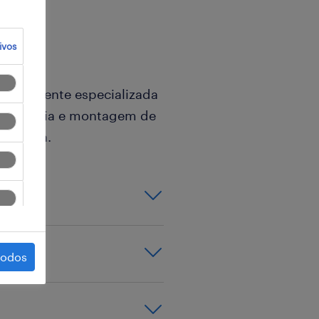
ivos
e altamente especializada
engenharia e montagem de
ia pesada.
ento, organização
todos
o de obra;
ecânico;