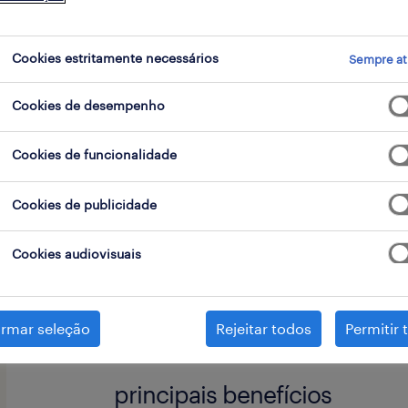
go
Cookies estritamente necessários
Sempre at
Cookies de desempenho
O nosso cliente é uma empresa líder 
na prestação de serviços técnicos, 
Cookies de funcionalidade
estruturas refratárias para a indústr
Cookies de publicidade
responsabilidades chave
Cookies audiovisuais
competências
irmar seleção
Planeamento Estrutural: Planeam
Rejeitar todos
Permitir 
e montagem logística do estaleir
principais benefícios
Engenheiro Civil ou Engenheiro M