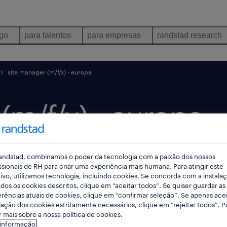
ego
para talentos
para empresas
randstad research
site manager (m/f/x) - europa
(m/f/x) - europa.
andstad, combinamos o poder da tecnologia com a paixão dos nossos
data limite 28 agosto 2026
ssionais de RH para criar uma experiência mais humana. Para atingir este
ivo, utilizamos tecnologia, incluindo cookies. Se concorda com a instala
dos os cookies descritos, clique em “aceitar todos”. Se quiser guardar as
rências atuais de cookies, clique em “confirmar seleção”. Se apenas acei
lação dos cookies estritamente necessários, clique em “rejeitar todos”. 
 mais sobre a nossa política de cookies.
 informação