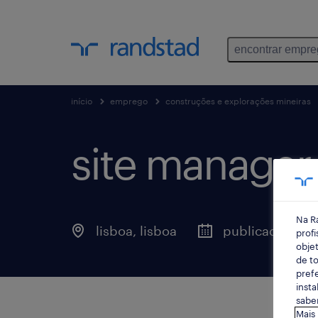
encontrar empr
início
emprego
construções e explorações mineiras
site manager 
Na R
lisboa, lisboa
publicado hoje
profi
objet
de to
prefe
insta
saber
Mais