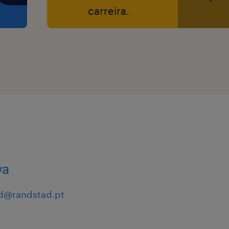
carreira.
va
d@randstad.pt