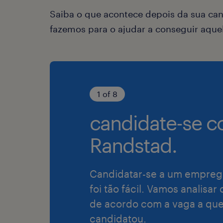
Saiba o que acontece depois da sua can
fazemos para o ajudar a conseguir aqu
1 of 8
candidate-se c
Randstad.
Candidatar-se a um empreg
foi tão fácil. Vamos analisar
de acordo com a vaga a que
candidatou.