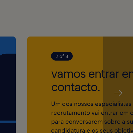
eiro (projetos
to de
balhos
çamento.
r a empresa mais
s a nível mundial
 boas-vindas a
idades e
2 of 8
sso de garantir
to e contratação
vamos entrar e
s pessoas. Caso
contacto.
odo a tornar a
onfortável, por
Um dos nossos especialistas
nossos/as
recrutamento vai entrar em 
para conversarem sobre a s
candidatura e os seus objeti