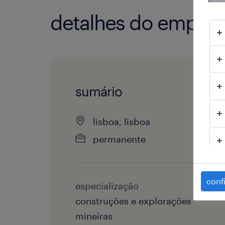
detalhes do empre
sumário
lisboa, lisboa
permanente
conf
especialização
construções e explorações
mineiras