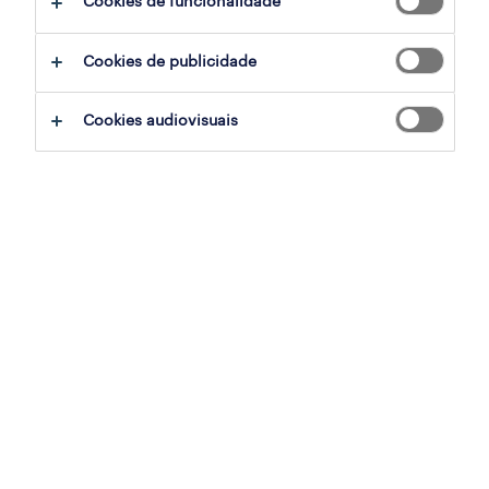
Cookies de funcionalidade
profissional de saúde (m/f/x)
Cookies de publicidade
loures, lisboa
permanente
Cookies audiovisuais
publicado em 6 agosto 2026
operador de armazém (m/f/x)
loures, lisboa
temporário