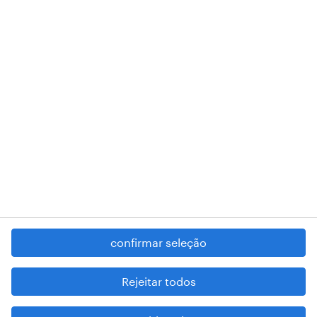
018 Lisboa.
RANDSTAD,
, and SHAPING THE WORLD OF WORK are
registered trademarks of © Randstad N.V.
contacte-nos
termos e condições
política de privacidade
regime geral da prevenção da corrupção
denúncia de má conduta
confirmar seleção
reportar problemas de segurança
cookies
Rejeitar todos
mapa do site