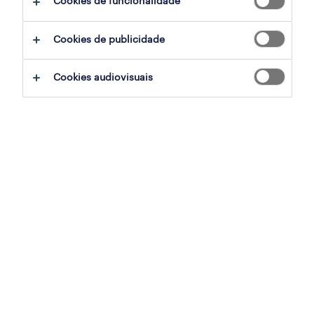
Cookies de funcionalidade
candidatura
Cookies de publicidade
sumário
Cookies audiovisuais
lisbon, portugal, lisboa
permanente
especialização
serviços de apoio ao cliente
referência
OTS-2026-180130