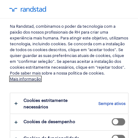
my randst
Na Randstad, combinamos o poder da tecnologia com a
serviços de apoio ao cliente
paixão dos nossos profissionais de RH para criar uma
experiência mais humana. Para atingir este objetivo, utilizamos
tecnologia, incluindo cookies. Se concorda com a instalação
buyer onboarding support
de todos os cookies descritos, clique em “aceitar todos”. Se
quiser guardar as suas preferências atuais de cookies, clique
agent - italian speaker
em “confirmar seleção”. Se apenas aceitar a instalação dos
cookies estritamente necessários, clique em “rejeitar todos”.
(f/m/x).
Pode saber mais sobre a nossa política de cookies.
Mais informação
lisbon, portugal, lisboa
Cookies estritamente
Sempre ativos
publicado há 1 dia
necessários
data limite 28 agosto 2026
Cookies de desempenho