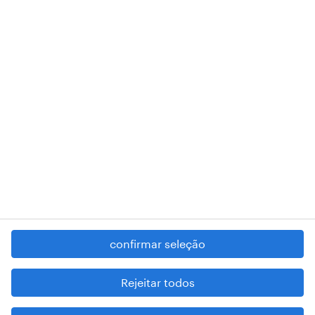
018 Lisboa.
RANDSTAD,
, and SHAPING THE WORLD OF WORK are
registered trademarks of © Randstad N.V.
contacte-nos
termos e condições
política de privacidade
regime geral da prevenção da corrupção
denúncia de má conduta
confirmar seleção
reportar problemas de segurança
cookies
Rejeitar todos
mapa do site