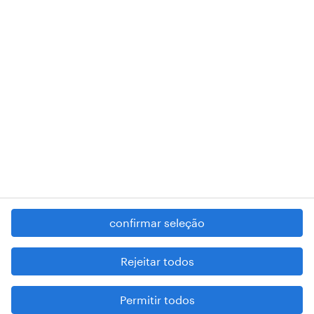
RANDSTAD,
, and SHAPING THE WORLD OF WORK are
registered trademarks of © Randstad N.V.
contacte-nos
termos e condições
política de privacidade
regime geral da prevenção da corrupção
denúncia de má conduta
confirmar seleção
reportar problemas de segurança
cookies
Rejeitar todos
mapa do site
Permitir todos
esteja atento