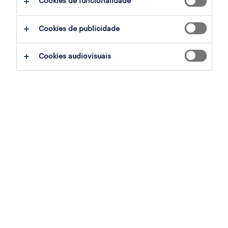
Cookies de funcionalidade
sap customs & logistic project manager
Cookies de publicidade
lisbon, lisboa
permanente
Cookies audiovisuais
publicado em 4 agosto 2026
accounts payable junior (m/f/x) - inclusive
recruitment
lisbon, lisboa
permanente