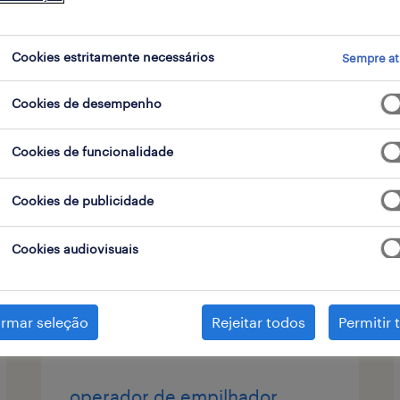
 de contrato
Cookies estritamente necessários
Sempre at
Cookies de desempenho
técnico de manutenção
(m/f/x)
Cookies de funcionalidade
carregado, lisboa
Cookies de publicidade
permanente
Cookies audiovisuais
publicado em 6 agosto 2026
irmar seleção
Rejeitar todos
Permitir 
operador de empilhador