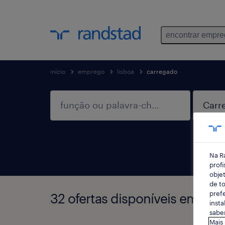
encontrar empr
início
emprego
lisboa
carregado
Na R
profi
objet
de to
prefe
32 ofertas disponíveis em Car
insta
saber
Mais