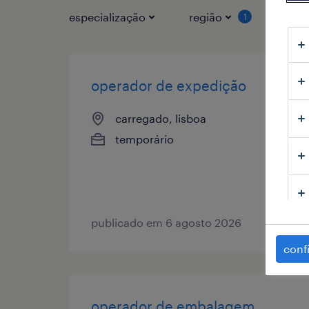
especialização
região
tipo
1
operador de expedição
carregado, lisboa
temporário
publicado em 6 agosto 2026
conf
operador de embalagem