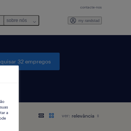
contacte-nos
sobre nós
my randstad
quisar 32 empregos
ção
 suas
tar a
ver:
Pode