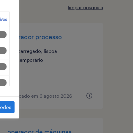
limpar pesquisa
ivos
operador processo
carregado, lisboa
temporário
publicado em 6 agosto 2026
todos
operador de máquinas