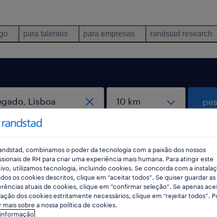
ego
para talentos
para empresas
randstad research
pes
andstad, combinamos o poder da tecnologia com a paixão dos nossos
ssionais de RH para criar uma experiência mais humana. Para atingir este
ivo, utilizamos tecnologia, incluindo cookies. Se concorda com a instala
dos os cookies descritos, clique em “aceitar todos”. Se quiser guardar as
rências atuais de cookies, clique em “confirmar seleção”. Se apenas acei
regado, Lisboa
lação dos cookies estritamente necessários, clique em “rejeitar todos”. 
 mais sobre a nossa política de cookies.
 informação