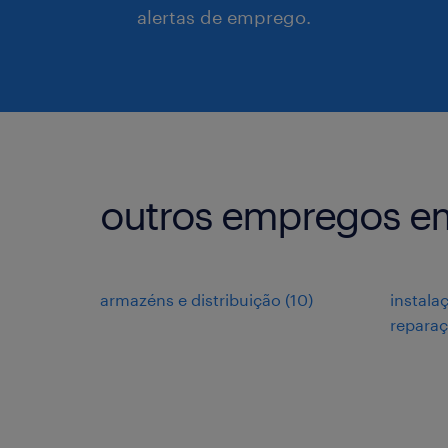
alertas de emprego.
outros empregos e
armazéns e distribuição
(
10
)
instala
repara