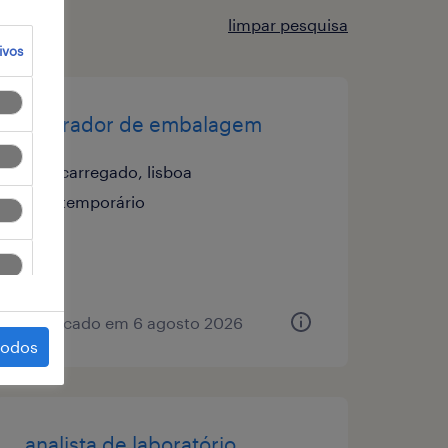
limpar pesquisa
ivos
operador de embalagem
carregado, lisboa
temporário
publicado em 6 agosto 2026
todos
analista de laboratório