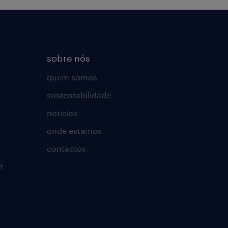
sobre nós
quem somos
sustentabilidade
notícias
onde estamos
contactos
t