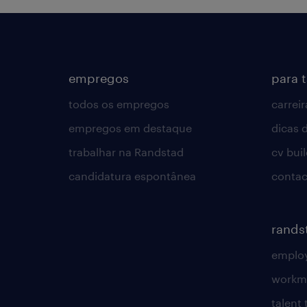
empregos
para 
todos os empregos
carreir
empregos em destaque
dicas d
trabalhar na Randstad
cv bui
candidatura espontânea
contac
rands
employ
workm
talent