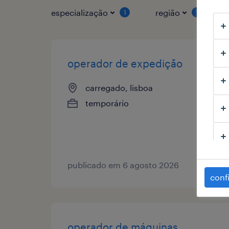
especialização
região
1
1
operador de expedição
carregado, lisboa
temporário
publicado em 6 agosto 2026
conf
operador de máquinas