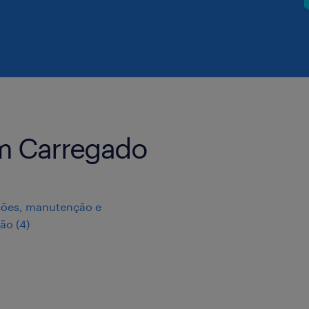
m Carregado
ções, manutenção e
ção
(
4
)