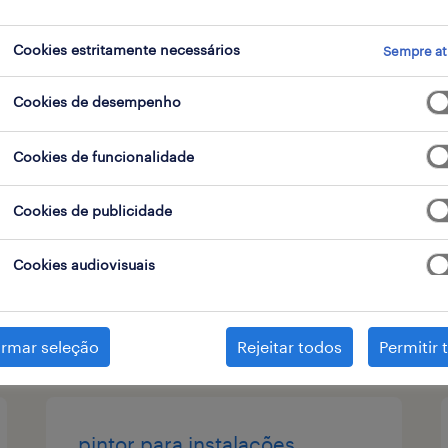
tipo de contrato
Cookies estritamente necessários
Sempre at
Cookies de desempenho
operador processo
Cookies de funcionalidade
carregado, lisboa
temporário
Cookies de publicidade
Cookies audiovisuais
publicado em 6 agosto 2026
irmar seleção
Rejeitar todos
Permitir 
pintor para instalações