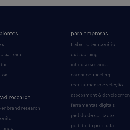
talentos
para empresas
as
trabalho temporário
e carreira
outsourcing
lder
inhouse services
tos
career counseling
recrutamento e seleção
assessment & developmen
tad research
ferramentas digitais
er brand research
pedido de contacto
onitor
pedido de proposta
 trends