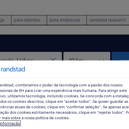
ego
para talentos
para empresas
randstad research
pes
andstad, combinamos o poder da tecnologia com a paixão dos nossos
ssionais de RH para criar uma experiência mais humana. Para atingir este
ivo, utilizamos tecnologia, incluindo cookies. Se concorda com a instala
dos os cookies descritos, clique em “aceitar todos”. Se quiser guardar as
rências atuais de cookies, clique em “confirmar seleção”. Se apenas acei
 Carregado, Lisboa encontradas para t
lação dos cookies estritamente necessários, clique em “rejeitar todos”. 
 mais sobre a nossa política de cookies.
 informação