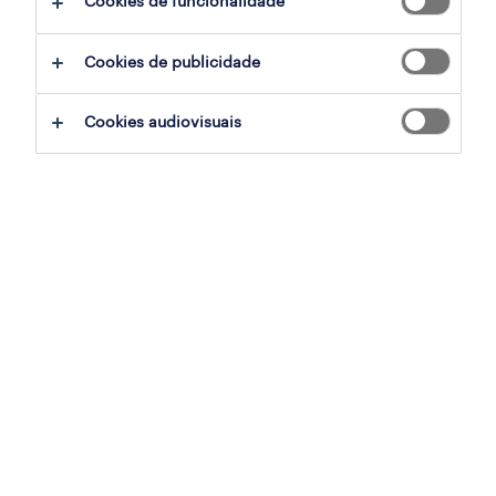
Cookies de funcionalidade
operadores polivalentes loja & reposição
Cookies de publicidade
(m/f/x)
lisboa, lisboa
Cookies audiovisuais
temporário
publicado em 6 agosto 2026
it recruiter
lisboa, lisboa
temporário