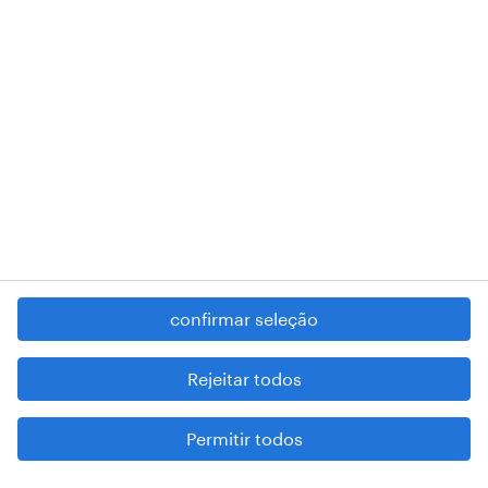
RANDSTAD,
, and SHAPING THE WORLD OF WORK are
registered trademarks of © Randstad N.V.
contacte-nos
termos e condições
política de privacidade
regime geral da prevenção da corrupção
denúncia de má conduta
confirmar seleção
reportar problemas de segurança
cookies
Rejeitar todos
mapa do site
Permitir todos
esteja atento