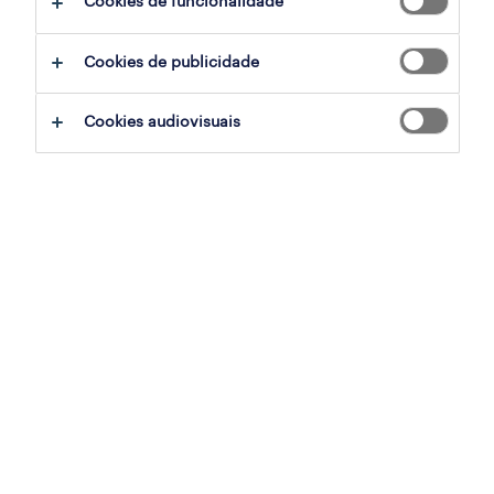
Cookies de funcionalidade
sap customs & logistic project manager
Cookies de publicidade
lisbon, lisboa
permanente
Cookies audiovisuais
publicado em 6 agosto 2026
accounts payable junior (m/f/x) - inclusive
recruitment
lisbon, lisboa
permanente