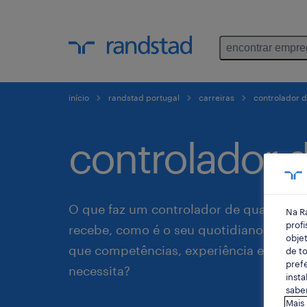
encontrar empr
início
randstad portugal
carreiras
controlador d
controlador 
O que faz um controlador de qualidade
Na R
profi
recebe, como é o seu quotidiano de tra
objet
que competências, experiência e forma
de to
prefe
necessita?
insta
saber
Mais