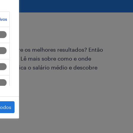
ivos
as sempre os melhores resultados? Então
alidade! Lê mais sobre como e onde
, verifica o salário médio e descobre
todos