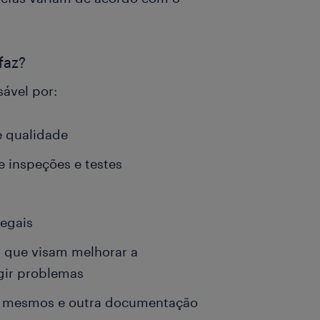
faz?
ável por:
e qualidade
e inspeções e testes
legais
 que visam melhorar a
igir problemas
 os mesmos e outra documentação