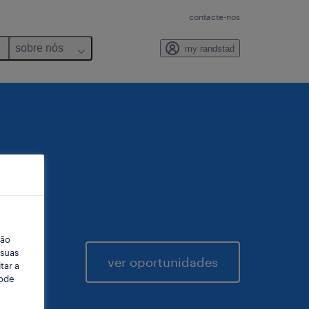
contacte-nos
sobre nós
my randstad
ção
 suas
ver oportunidades
tar a
Pode