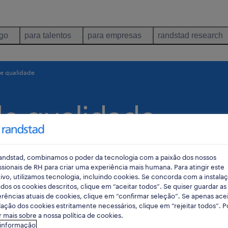
ego
para talentos
para empresas
randstad research
e qualidade
de qualidade
, quanto
andstad, combinamos o poder da tecnologia com a paixão dos nossos
ssionais de RH para criar uma experiência mais humana. Para atingir este
balho e de
ivo, utilizamos tecnologia, incluindo cookies. Se concorda com a instala
ção
dos os cookies descritos, clique em “aceitar todos”. Se quiser guardar as
rências atuais de cookies, clique em “confirmar seleção”. Se apenas acei
lação dos cookies estritamente necessários, clique em “rejeitar todos”. 
 mais sobre a nossa política de cookies.
 informação