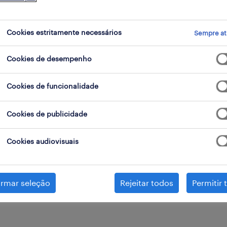
Cookies estritamente necessários
Sempre at
Cookies de desempenho
controlador de qualidade
Por vezes acusam-te de ser rigoroso e procur
Cookies de funcionalidade
descobre o trabalho de um controlador de qu
Cookies de publicidade
podes trabalhar como controlador de qualidade
quais são as tuas oportunidades de carreira.
Cookies audiovisuais
gestor de qualidade
irmar seleção
Rejeitar todos
Permitir 