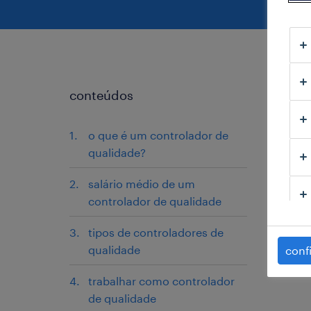
conteúdos
o que é um controlador de
qualidade?
salário médio de um
controlador de qualidade
tipos de controladores de
qualidade
conf
trabalhar como controlador
de qualidade