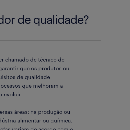
dor de qualidade?
er chamado de técnico de
garantir que os produtos ou
isitos de qualidade
processos que melhoram a
 evoluir.
ersas áreas: na produção ou
dústria alimentar ou química.
arefas variam de acordo com o