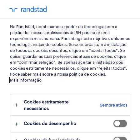
my randst
Na Randstad, combinamos o poder da tecnologia com a
randstad insight
paixão dos nossos profissionais de RH para criar uma
experiência mais humana. Para atingir este objetivo, utilizamos
tecnologia, incluindo cookies. Se concorda com a instalação
o impacto da randstad:
de todos os cookies descritos, clique em “aceitar todos”. Se
quiser guardar as suas preferências atuais de cookies, clique
acelerar o progresso dos
em “confirmar seleção”. Se apenas aceitar a instalação dos
cookies estritamente necessários, clique em “rejeitar todos”.
objetivos de
Pode saber mais sobre a nossa política de cookies.
Mais informação
desenvolvimento
sustentável da ONU
Cookies estritamente
Sempre ativos
necessários
19 setembro 2023
Cookies de desempenho
share article: