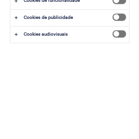
Cookies de funcionalidade
Cookies de publicidade
Quando os membros da ONU adotaram a
Agenda para o Desenvolvimento Sustentável
Cookies audiovisuais
em 2015, comprometeram-se a seguir um
plano global para a paz e a prosperidade,
com metas claras a serem alcançadas até
2030. Os 17 Objetivos de Desenvolvimento
Sustentável (ODS) representam um plano
abrangente de ação para todos os países
abordarem desafios críticos que o planeta e a
sua população enfrentam. Estes incluem
metas que apoiam o trabalho digno,
igualdade de género, alterações climáticas,
entre outras. Com os líderes reunidos este