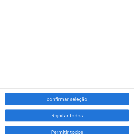
RANDSTAD,
, and SHAPING THE WORLD OF WORK are
registered trademarks of © Randstad N.V.
contacte-nos
termos e condições
política de privacidade
regime geral da prevenção da corrupção
denúncia de má conduta
confirmar seleção
reportar problemas de segurança
cookies
Rejeitar todos
mapa do site
Permitir todos
esteja atento