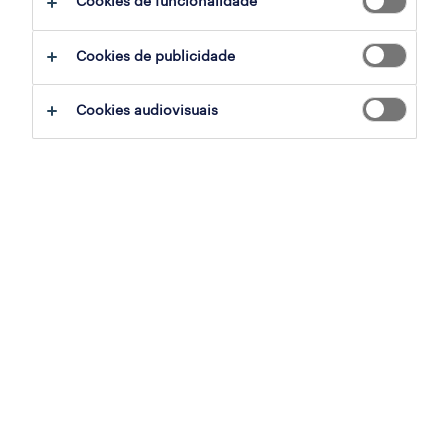
Cookies de funcionalidade
Mais de três anos após o início da pandemia,
Cookies de publicidade
as perspetivas de emprego para os jovens
entre os 15 e os 24 anos
tornaram-se ainda
Cookies audiovisuais
mais difíceis
, uma vez que enfrentam
múltiplas tendências disruptivas, como a
aceleração da digitalização e o baixo
desemprego em muitas economias. Para que
o mercado de trabalho funcione bem, temos
de fazer um melhor trabalho de preparação
deste segmento crítico da força de trabalho
para um futuro de sucesso. É por isso que, no
dia 15 de julho, vos encorajo a comemorar o
Dia Mundial das Competências dos Jovens
(World Youth Skills Day) e a refletir sobre o