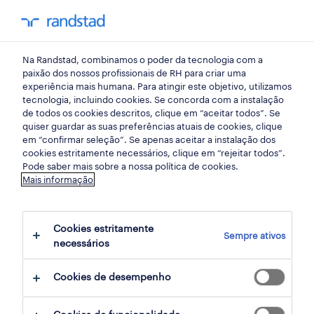
my randst
Na Randstad, combinamos o poder da tecnologia com a
randstad insight
paixão dos nossos profissionais de RH para criar uma
experiência mais humana. Para atingir este objetivo, utilizamos
tecnologia, incluindo cookies. Se concorda com a instalação
3 formas de preparar os
de todos os cookies descritos, clique em “aceitar todos”. Se
quiser guardar as suas preferências atuais de cookies, clique
jovens para o futuro do
em “confirmar seleção”. Se apenas aceitar a instalação dos
cookies estritamente necessários, clique em “rejeitar todos”.
trabalho num mercado de
Pode saber mais sobre a nossa política de cookies.
Mais informação
trabalho dinâmico
Cookies estritamente
14 julho 2023
Sempre ativos
necessários
share article:
Cookies de desempenho