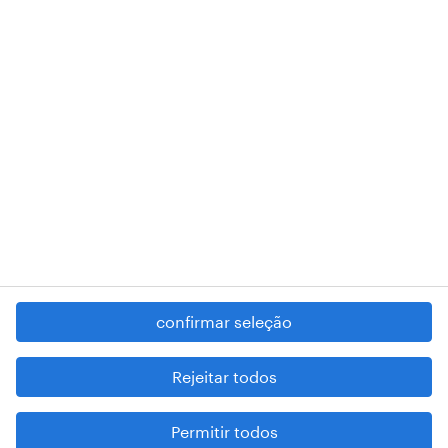
RANDSTAD,
, and SHAPING THE WORLD OF WORK are
registered trademarks of © Randstad N.V.
contacte-nos
termos e condições
política de privacidade
regime geral da prevenção da corrupção
denúncia de má conduta
confirmar seleção
reportar problemas de segurança
cookies
Rejeitar todos
mapa do site
Permitir todos
esteja atento