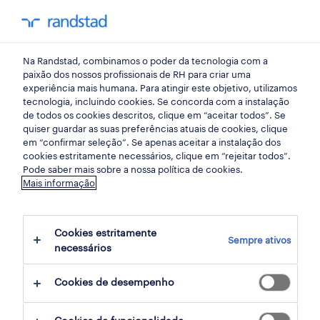
my randst
Na Randstad, combinamos o poder da tecnologia com a
randstad insight
paixão dos nossos profissionais de RH para criar uma
experiência mais humana. Para atingir este objetivo, utilizamos
tecnologia, incluindo cookies. Se concorda com a instalação
desafios na liderança e
de todos os cookies descritos, clique em “aceitar todos”. Se
quiser guardar as suas preferências atuais de cookies, clique
gestão humanizada - à
em “confirmar seleção”. Se apenas aceitar a instalação dos
cookies estritamente necessários, clique em “rejeitar todos”.
mesa do trabalho
Pode saber mais sobre a nossa política de cookies.
Mais informação
29 setembro 2023
Cookies estritamente
share article:
Sempre ativos
necessários
Cookies de desempenho