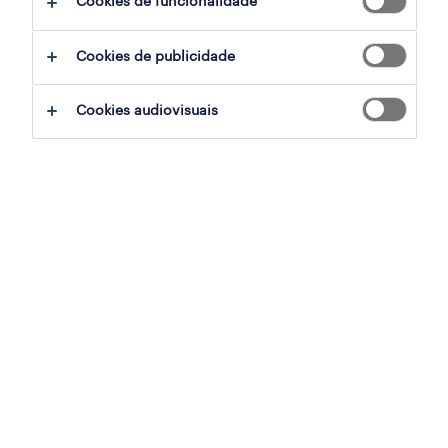
Cookies de funcionalidade
Cookies de publicidade
Cookies audiovisuais
Neste mês, à mesa do trabalho, refletimos
sobre questões como: De que é feita uma boa
liderança? Como fazer uma gestão
humanizada, num mercado em
transformação, e qual o papel dos líderes na
atração e retenção de talento?