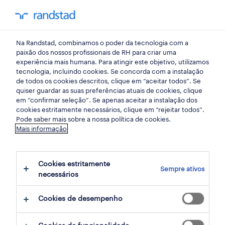
my randst
Na Randstad, combinamos o poder da tecnologia com a
bem estar no trabalho
paixão dos nossos profissionais de RH para criar uma
experiência mais humana. Para atingir este objetivo, utilizamos
tecnologia, incluindo cookies. Se concorda com a instalação
dicas de liderança para
de todos os cookies descritos, clique em “aceitar todos”. Se
quiser guardar as suas preferências atuais de cookies, clique
gerir um local de trabalho
em “confirmar seleção”. Se apenas aceitar a instalação dos
cookies estritamente necessários, clique em “rejeitar todos”.
híbrido
Pode saber mais sobre a nossa política de cookies.
Mais informação
22 julho 2024
Cookies estritamente
share article:
Sempre ativos
necessários
Cookies de desempenho
Como será o futuro do trabalho? Presencial, à