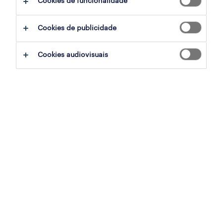
Cookies de funcionalidade
Cookies de publicidade
Cookies audiovisuais
O que faz os profissionais de Contact Centers
quererem ficar ou sair de uma empresa?
Como as organizações podem transformar
este setor, muitas vezes visto como "porta de
entrada", num caminho de progressão e de
desenvolvimento profissional?
Nesta HR Talk, os especialistas Catarina