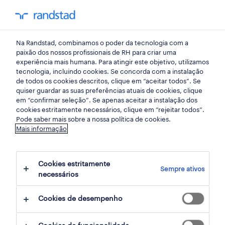
my randst
Na Randstad, combinamos o poder da tecnologia com a
bem estar no trabalho
paixão dos nossos profissionais de RH para criar uma
experiência mais humana. Para atingir este objetivo, utilizamos
tecnologia, incluindo cookies. Se concorda com a instalação
progressão de carreira em
de todos os cookies descritos, clique em “aceitar todos”. Se
quiser guardar as suas preferências atuais de cookies, clique
contact centers: HR Talks
em “confirmar seleção”. Se apenas aceitar a instalação dos
cookies estritamente necessários, clique em “rejeitar todos”.
Pode saber mais sobre a nossa política de cookies.
24 setembro 2025
Mais informação
share article:
Cookies estritamente
Sempre ativos
necessários
Cookies de desempenho