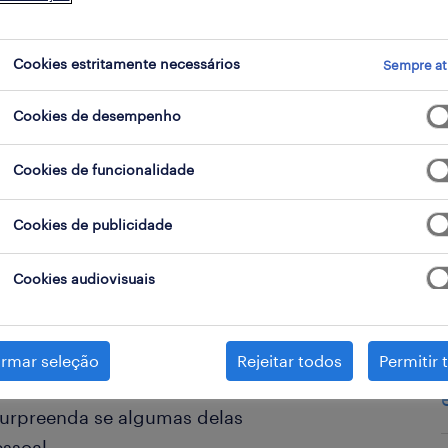
Cookies estritamente necessários
Sempre at
Cookies de desempenho
Cookies de funcionalidade
Cookies de publicidade
ento de carreira
Cookies audiovisuais
ais longos e claros, pode ser uma
ento de carreira, considerar uma
 sua função atual. Aqui estão
irmar seleção
Rejeitar todos
Permitir 
eira profissional, rever objetivos e
surpreenda se algumas delas
ssoal.