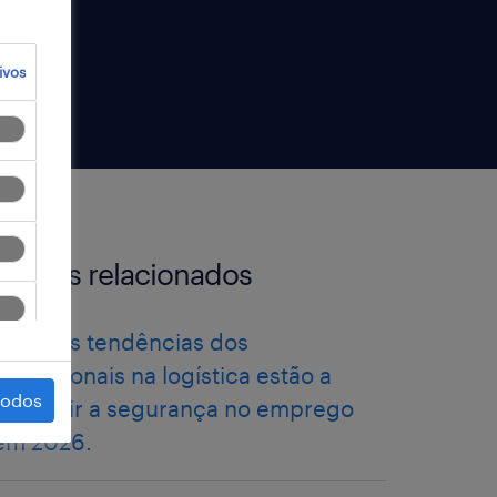
ivos
artigos relacionados
como as tendências dos
profissionais na logística estão a
todos
redefinir a segurança no emprego
em 2026.