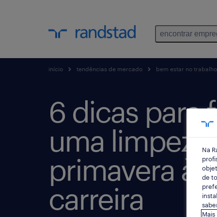
encontrar empr
início
tendências de mercado
bem estar no trabalho
6 dicas para 
uma limpeza
Na R
primavera à 
profi
objet
de to
carreira
prefe
insta
saber
Mais