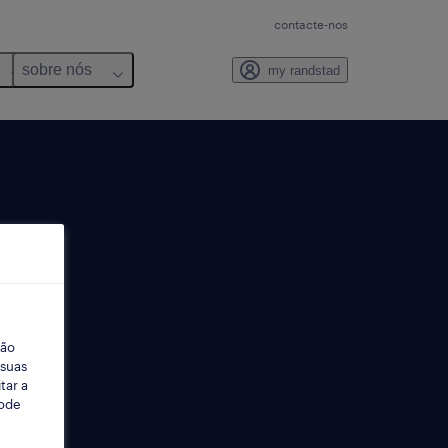
contacte-nos
sobre nós
my randstad
ção
 suas
tar a
Pode