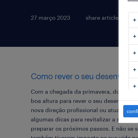
27 março 2023
share article:
Como rever o seu desenvolvim
Com a chegada da primavera, dos dias m
boa altura para rever o seu desenvolvim
nova direção profissional ou atualizar a
conf
algumas dicas para revitalizar a sua carr
preparar os próximos passos. E não se 
também tiverem impacto na sua vida pe