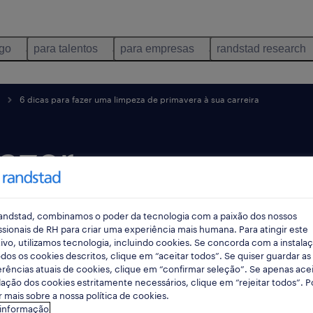
ego
para talentos
para empresas
randstad research
6 dicas para fazer uma limpeza de primavera à sua carreira
fazer
 de
andstad, combinamos o poder da tecnologia com a paixão dos nossos
sua
ssionais de RH para criar uma experiência mais humana. Para atingir este
ivo, utilizamos tecnologia, incluindo cookies. Se concorda com a instala
dos os cookies descritos, clique em “aceitar todos”. Se quiser guardar as
rências atuais de cookies, clique em “confirmar seleção”. Se apenas acei
lação dos cookies estritamente necessários, clique em “rejeitar todos”. 
 mais sobre a nossa política de cookies.
 informação