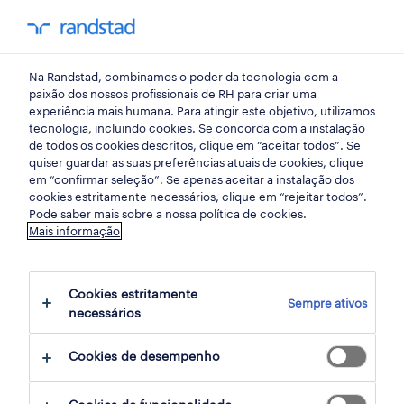
my randst
Na Randstad, combinamos o poder da tecnologia com a
início
paixão dos nossos profissionais de RH para criar uma
experiência mais humana. Para atingir este objetivo, utilizamos
tecnologia, incluindo cookies. Se concorda com a instalação
Planeamento estratégico
de todos os cookies descritos, clique em “aceitar todos”. Se
quiser guardar as suas preferências atuais de cookies, clique
de RH: redução de custos
em “confirmar seleção”. Se apenas aceitar a instalação dos
cookies estritamente necessários, clique em “rejeitar todos”.
sem despedimentos
Pode saber mais sobre a nossa política de cookies.
Mais informação
20 janeiro 2025
Cookies estritamente
share article:
Sempre ativos
necessários
Cookies de desempenho
Encontrar as pessoas certas com as