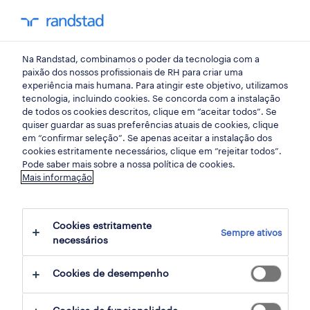
my randst
Na Randstad, combinamos o poder da tecnologia com a
bem estar no trabalho
paixão dos nossos profissionais de RH para criar uma
experiência mais humana. Para atingir este objetivo, utilizamos
tecnologia, incluindo cookies. Se concorda com a instalação
5 características
de todos os cookies descritos, clique em “aceitar todos”. Se
quiser guardar as suas preferências atuais de cookies, clique
importantes numa equipa
em “confirmar seleção”. Se apenas aceitar a instalação dos
cookies estritamente necessários, clique em “rejeitar todos”.
flexível e adaptável
Pode saber mais sobre a nossa política de cookies.
Mais informação
16 dezembro 2024
Cookies estritamente
share article:
Sempre ativos
necessários
Cookies de desempenho
O mercado de trabalho, tal como o mundo