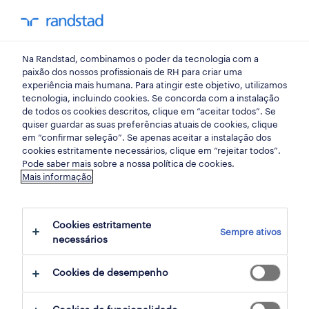
my randst
Na Randstad, combinamos o poder da tecnologia com a
lisboa
paixão dos nossos profissionais de RH para criar uma
experiência mais humana. Para atingir este objetivo, utilizamos
tecnologia, incluindo cookies. Se concorda com a instalação
de todos os cookies descritos, clique em “aceitar todos”. Se
quiser guardar as suas preferências atuais de cookies, clique
em “confirmar seleção”. Se apenas aceitar a instalação dos
cookies estritamente necessários, clique em “rejeitar todos”.
Pode saber mais sobre a nossa política de cookies.
Mais informação
Cookies estritamente
Sempre ativos
6 Permanente Serviços de consultoria
necessários
empregos disponíveis em LISBOA, Lisboa
Cookies de desempenho
filter
3