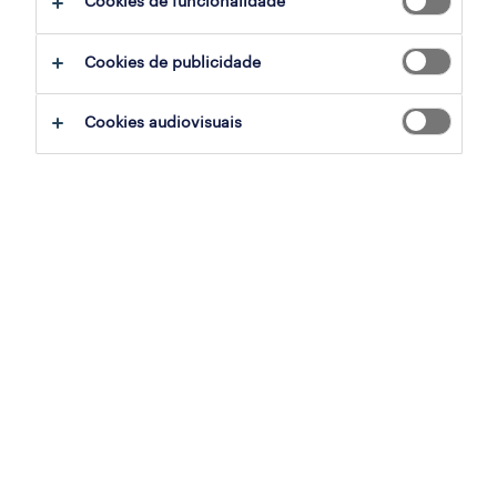
Cookies de funcionalidade
filter
3
Cookies de publicidade
encarregado de obra
Cookies audiovisuais
lisboa, lisboa
permanente
publicado em 6 agosto 2026
site manager (m/f/x) - europa
lisboa, lisboa