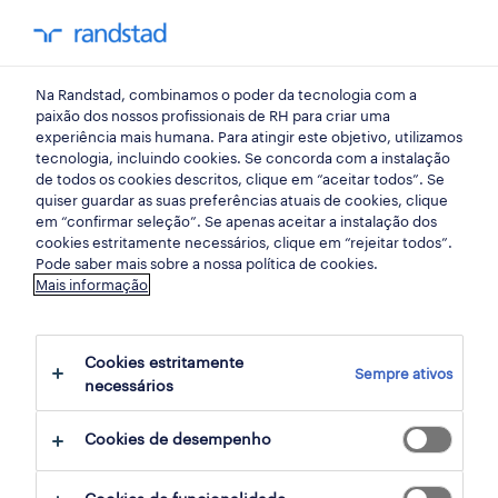
my randst
Na Randstad, combinamos o poder da tecnologia com a
lisboa
paixão dos nossos profissionais de RH para criar uma
experiência mais humana. Para atingir este objetivo, utilizamos
tecnologia, incluindo cookies. Se concorda com a instalação
de todos os cookies descritos, clique em “aceitar todos”. Se
quiser guardar as suas preferências atuais de cookies, clique
em “confirmar seleção”. Se apenas aceitar a instalação dos
cookies estritamente necessários, clique em “rejeitar todos”.
Pode saber mais sobre a nossa política de cookies.
Mais informação
Cookies estritamente
Sempre ativos
6 Permanente Construções e explorações
necessários
mineiras empregos disponíveis em Lisboa,
Cookies de desempenho
Lisboa