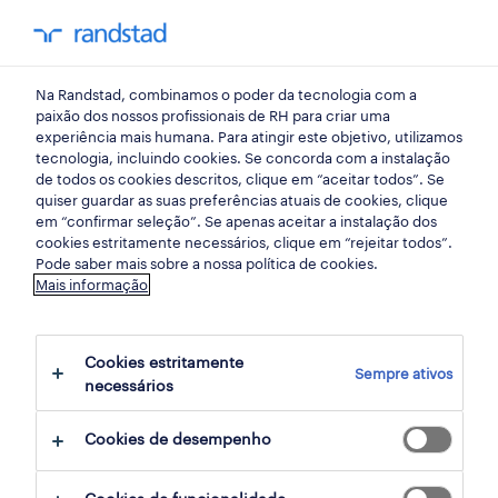
my randst
Na Randstad, combinamos o poder da tecnologia com a
lisboa
paixão dos nossos profissionais de RH para criar uma
experiência mais humana. Para atingir este objetivo, utilizamos
tecnologia, incluindo cookies. Se concorda com a instalação
de todos os cookies descritos, clique em “aceitar todos”. Se
quiser guardar as suas preferências atuais de cookies, clique
em “confirmar seleção”. Se apenas aceitar a instalação dos
cookies estritamente necessários, clique em “rejeitar todos”.
Pode saber mais sobre a nossa política de cookies.
Mais informação
Cookies estritamente
Sempre ativos
24 Permanente Tecnologias de informação
necessários
empregos disponíveis em LISBOA, Lisboa
Cookies de desempenho
filter
3