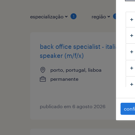
especialização
região
1
1
back office specialist - italian
speaker (m/f/x)
porto, portugal, lisboa
permanente
publicado em 6 agosto 2026
conf