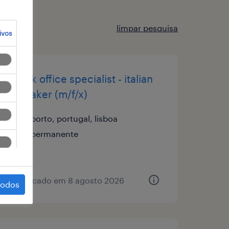
limpar pesquisa
ivos
back office specialist - italian
speaker (m/f/x)
porto, portugal, lisboa
permanente
publicado em 8 agosto 2026
todos