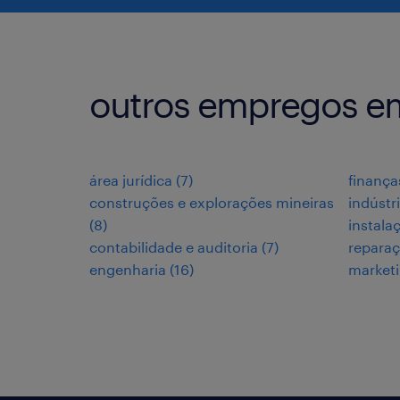
outros empregos e
área jurídica
(
7
)
finança
construções e explorações mineiras
indústr
(
8
)
instala
contabilidade e auditoria
(
7
)
repara
engenharia
(
16
)
market