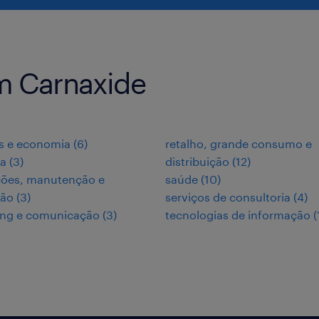
m Carnaxide
s e economia
(
6
)
retalho, grande consumo e
ia
(
3
)
distribuição
(
12
)
ções, manutenção e
saúde
(
10
)
ção
(
3
)
serviços de consultoria
(
4
)
ing e comunicação
(
3
)
tecnologias de informação
(