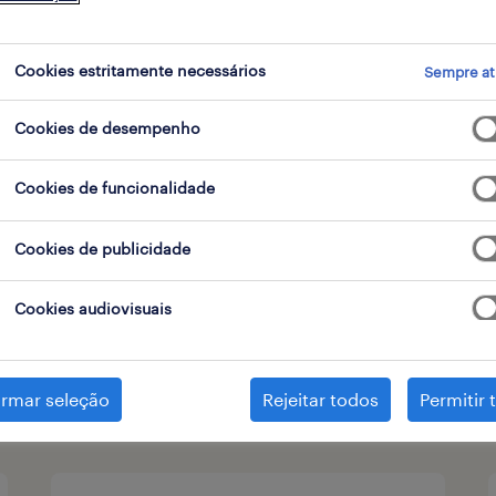
tipo de contrato
1
Cookies estritamente necessários
Sempre at
Cookies de desempenho
customer support - french
Cookies de funcionalidade
speaker (m/f/x)
Cookies de publicidade
remote, portugal, lisboa
permanente
Cookies audiovisuais
publicado em 6 agosto 2026
irmar seleção
Rejeitar todos
Permitir 