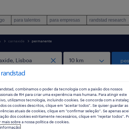
ego
para talentos
para empresas
randstad research
a
carnaxide
permanente
pes
andstad, combinamos o poder da tecnologia com a paixão dos nossos
ssionais de RH para criar uma experiência mais humana. Para atingir este
ivo, utilizamos tecnologia, incluindo cookies. Se concorda com a instala
dos os cookies descritos, clique em “aceitar todos”. Se quiser guardar as
rências atuais de cookies, clique em “confirmar seleção”. Se apenas acei
oio ao cliente empregos disponíveis e
lação dos cookies estritamente necessários, clique em “rejeitar todos”. 
 mais sobre a nossa política de cookies.
 informação