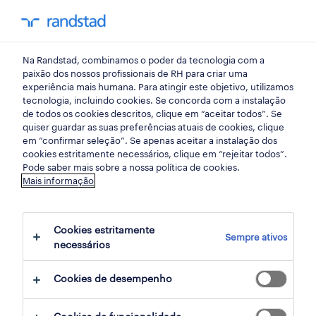
my randst
Na Randstad, combinamos o poder da tecnologia com a
retalho, grande consumo e distribuição
paixão dos nossos profissionais de RH para criar uma
experiência mais humana. Para atingir este objetivo, utilizamos
tecnologia, incluindo cookies. Se concorda com a instalação
de todos os cookies descritos, clique em “aceitar todos”. Se
quiser guardar as suas preferências atuais de cookies, clique
em “confirmar seleção”. Se apenas aceitar a instalação dos
cookies estritamente necessários, clique em “rejeitar todos”.
Pode saber mais sobre a nossa política de cookies.
Mais informação
Cookies estritamente
Sempre ativos
2 retalho, grande consumo e distribuição
necessários
oportunidades em Santo Tirso, Porto
Cookies de desempenho
encontradas para ti