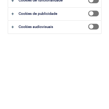
Cookies de funcionalidade
filter
2
Cookies de publicidade
operador de hipermercado (m/f/x)
Cookies audiovisuais
missão pontual
vila nova de famalicão, braga
temporário
publicado em 6 agosto 2026
cortador de carnes (m/f/x)
vila nova de famalicão (delães), braga