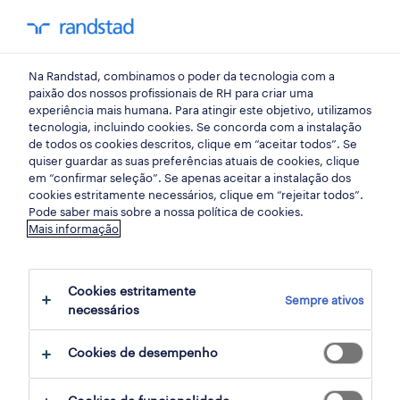
my randst
Na Randstad, combinamos o poder da tecnologia com a
porto
paixão dos nossos profissionais de RH para criar uma
experiência mais humana. Para atingir este objetivo, utilizamos
tecnologia, incluindo cookies. Se concorda com a instalação
de todos os cookies descritos, clique em “aceitar todos”. Se
quiser guardar as suas preferências atuais de cookies, clique
em “confirmar seleção”. Se apenas aceitar a instalação dos
cookies estritamente necessários, clique em “rejeitar todos”.
Pode saber mais sobre a nossa política de cookies.
Mais informação
Cookies estritamente
Sempre ativos
20 indústria oportunidades em Santo Tirso,
necessários
Porto encontradas para ti
Cookies de desempenho
filter
2