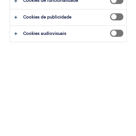
Cookies de funcionalidade
filter
2
Cookies de publicidade
responsável de manutenção (m/f/x)
Cookies audiovisuais
vila nova de famalicão, braga
permanente
publicado em 6 agosto 2026
técnicos de reparação (m/f/x)
vila nova de famalicão, braga