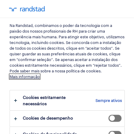
my randst
Na Randstad, combinamos o poder da tecnologia com a
instalações, manutenção e reparação
paixão dos nossos profissionais de RH para criar uma
experiência mais humana. Para atingir este objetivo, utilizamos
tecnologia, incluindo cookies. Se concorda com a instalação
de todos os cookies descritos, clique em “aceitar todos”. Se
quiser guardar as suas preferências atuais de cookies, clique
em “confirmar seleção”. Se apenas aceitar a instalação dos
cookies estritamente necessários, clique em “rejeitar todos”.
Pode saber mais sobre a nossa política de cookies.
Mais informação
Cookies estritamente
Sempre ativos
2 instalações, manutenção e reparação
necessários
oportunidades em Santo Tirso, Porto
Cookies de desempenho
encontradas para ti