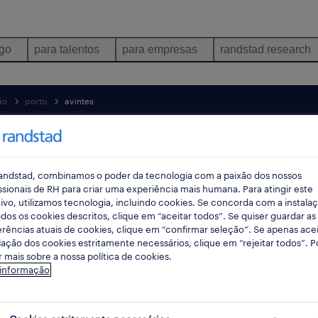
ego
para talentos
para empresas
randstad research
ão
porto
avintes
pes
andstad, combinamos o poder da tecnologia com a paixão dos nossos
ssionais de RH para criar uma experiência mais humana. Para atingir este
ivo, utilizamos tecnologia, incluindo cookies. Se concorda com a instala
dos os cookies descritos, clique em “aceitar todos”. Se quiser guardar as
rências atuais de cookies, clique em “confirmar seleção”. Se apenas acei
lação dos cookies estritamente necessários, clique em “rejeitar todos”. 
 mais sobre a nossa política de cookies.
 informação
istribuição oportunidades em Avintes, 