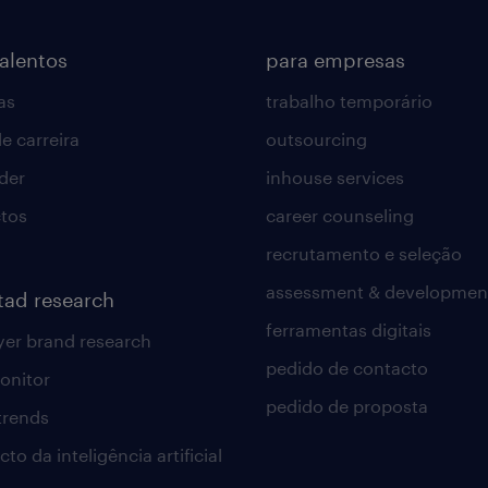
talentos
para empresas
as
trabalho temporário
e carreira
outsourcing
lder
inhouse services
tos
career counseling
recrutamento e seleção
assessment & developmen
tad research
ferramentas digitais
er brand research
pedido de contacto
onitor
pedido de proposta
 trends
to da inteligência artificial