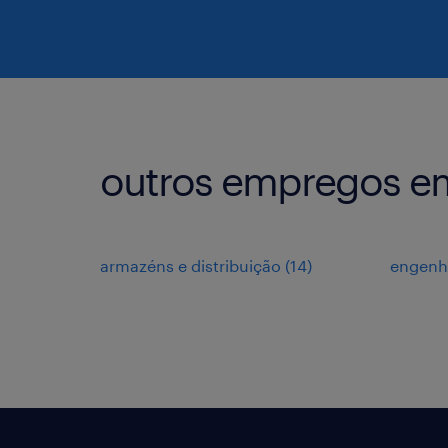
outros empregos em
armazéns e distribuição
(
14
)
engenh