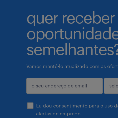
quer receber
oportunidad
semelhantes
Vamos mantê-lo atualizado com as ofert
enviar
Eu dou consentimento para o uso d
alertas de emprego.