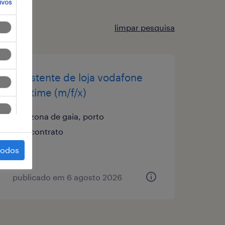
ivos
limpar pesquisa
assistente de loja vodafone
full-time (m/f/x)
zona de gaia, porto
contrato
todos
publicado em 6 agosto 2026