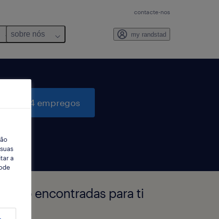
contacte-nos
sobre nós
my randstad
quisar 4 empregos
ção
 suas
tar a
Pode
Porto encontradas para ti