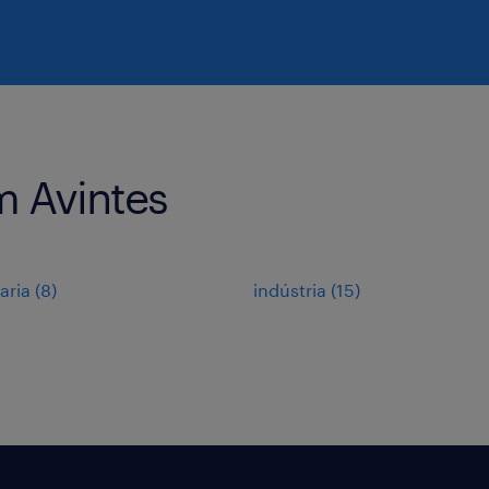
 Avintes
aria
(
8
)
indústria
(
15
)