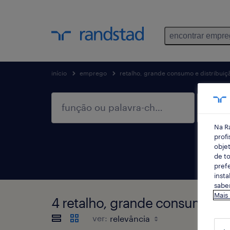
encontrar empr
início
emprego
retalho, grande consumo e distribuiç
Na R
profi
objet
de to
prefe
insta
saber
Mais
4 retalho, grande consumo e d
ver: