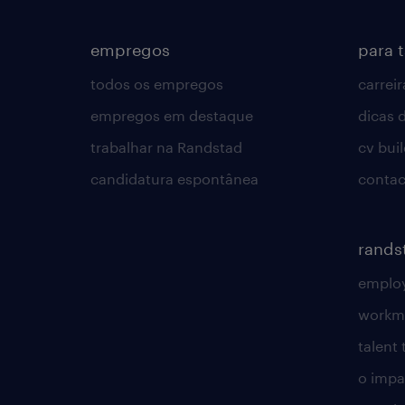
empregos
para 
todos os empregos
carreir
empregos em destaque
dicas d
trabalhar na Randstad
cv bui
candidatura espontânea
contac
rands
employ
workm
talent
o impac