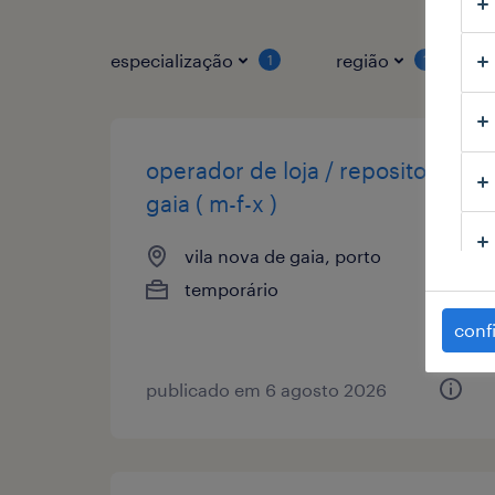
especialização
região
1
1
operador de loja / repositor
gaia ( m-f-x )
vila nova de gaia, porto
temporário
conf
publicado em 6 agosto 2026