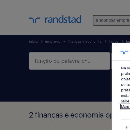
encontrar empr
início
emprego
finanças e economia
lisboa
lo
Na R
profi
objet
de to
prefe
insta
saber
Mais
2 finanças e economia oportu