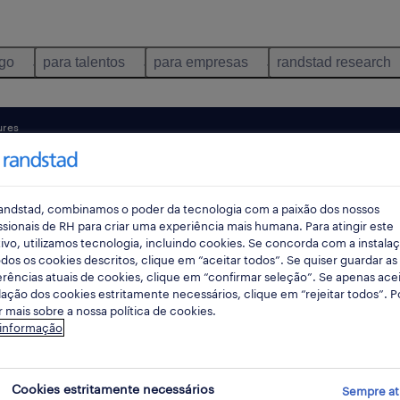
ego
para talentos
para empresas
randstad research
ures
pes
andstad, combinamos o poder da tecnologia com a paixão dos nossos
ssionais de RH para criar uma experiência mais humana. Para atingir este
ivo, utilizamos tecnologia, incluindo cookies. Se concorda com a instala
dos os cookies descritos, clique em “aceitar todos”. Se quiser guardar as
rências atuais de cookies, clique em “confirmar seleção”. Se apenas acei
lação dos cookies estritamente necessários, clique em “rejeitar todos”. 
 mais sobre a nossa política de cookies.
 informação
nidades em Loures, Lisboa encontradas 
Cookies estritamente necessários
Sempre at