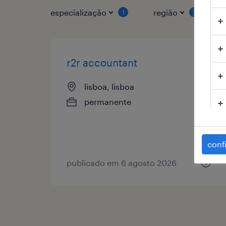
especialização
região
1
1
r2r accountant
lisboa, lisboa
permanente
conf
publicado em 6 agosto 2026