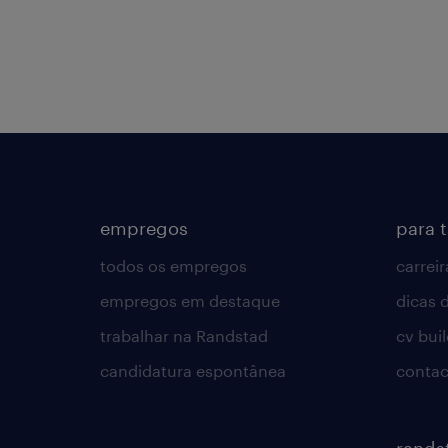
empregos
para 
todos os empregos
carreir
empregos em destaque
dicas d
trabalhar na Randstad
cv bui
candidatura espontânea
contac
rands