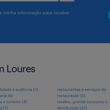
a minha informação para receber
m Loures
lidade e auditoria
(
3
)
restaurantes e serviços de
aria
(
6
)
restauração
(
5
)
ia e turismo
(
4
)
retalho, grande consumo e
ia
(
7
)
distribuição
(
27
)