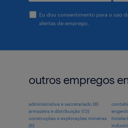
enviar
Eu dou consentimento para o uso d
alertas de emprego.
outros empregos e
administrativa e secretariado
(
8
)
contabi
armazéns e distribuição
(
13
)
engenh
construções e explorações mineiras
hotelar
(
6
)
indústr