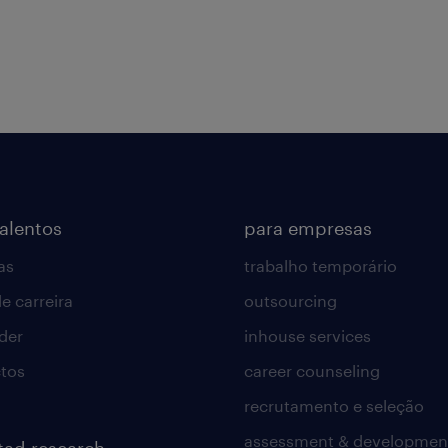
talentos
para empresas
as
trabalho temporário
e carreira
outsourcing
lder
inhouse services
tos
career counseling
recrutamento e seleção
assessment & developmen
tad research