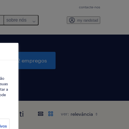
contacte-nos
sobre nós
my randstad
quisar 2 empregos
ção
 suas
tar a
Pode
para ti
ver:
ivos