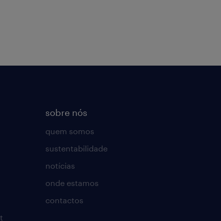
sobre nós
quem somos
sustentabilidade
notícias
onde estamos
contactos
t