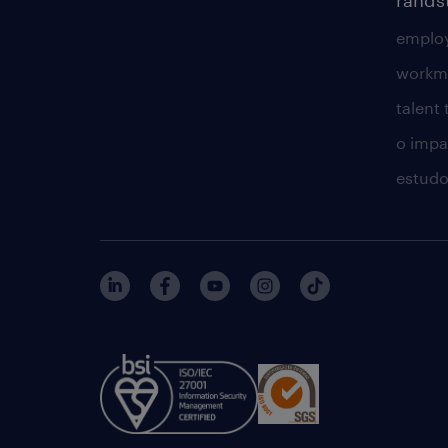
employ
workm
talent
o impac
estudo