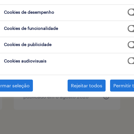
tipo de contrato
Cookies de desempenho
Cookies de funcionalidade
coordenação administrativa
Cookies de publicidade
financeira (m/f/x)
lisboa, lisboa
Cookies audiovisuais
permanente
irmar seleção
Rejeitar todos
Permitir 
publicado em 6 agosto 2026