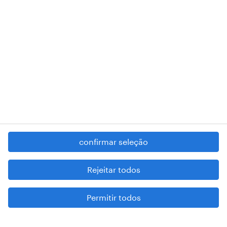
RANDSTAD,
, and SHAPING THE WORLD OF WORK are
registered trademarks of © Randstad N.V.
contacte-nos
termos e condições
política de privacidade
regime geral da prevenção da corrupção
denúncia de má conduta
confirmar seleção
reportar problemas de segurança
cookies
Rejeitar todos
mapa do site
Permitir todos
esteja atento