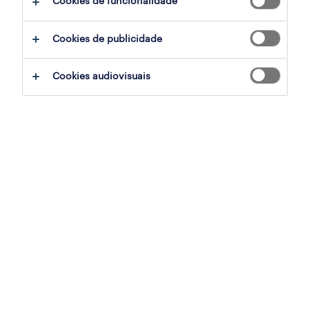
Cookies de funcionalidade
ajudar:
Cookies de publicidade
experimente remover alguns dos filtros
Cookies audiovisuais
que aplicou.
já experientou pesquisar por uma região
específica? Considere expandir a
distância até ao local de emprego.
altere a função ou palavras-chave e
verifique se foi escrito correctamente.