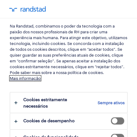
my randst
Na Randstad, combinamos o poder da tecnologia com a
início
paixão dos nossos profissionais de RH para criar uma
experiência mais humana. Para atingir este objetivo, utilizamos
tecnologia, incluindo cookies. Se concorda com a instalação
de todos os cookies descritos, clique em “aceitar todos”. Se
quiser guardar as suas preferências atuais de cookies, clique
em “confirmar seleção”. Se apenas aceitar a instalação dos
cookies estritamente necessários, clique em “rejeitar todos”.
Pode saber mais sobre a nossa política de cookies.
Mais informação
não foram encontrados resultados
Cookies estritamente
Sempre ativos
necessários
Não encontrámos resultados para a sua
pesquisa. Experimente alterar os seus
Cookies de desempenho
critérios de filtragem para obter mais
resultados. As seguintes acções podem